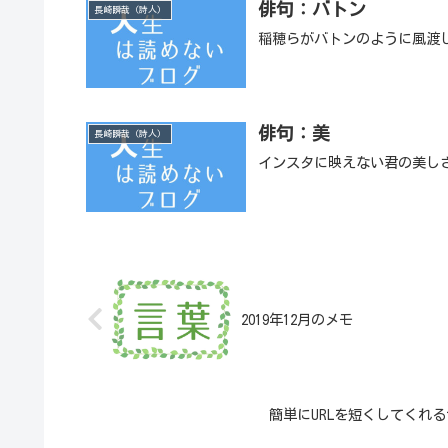
俳句：バトン
長崎瞬哉（詩人）
稲穂らがバトンのように風渡
俳句：美
長崎瞬哉（詩人）
インスタに映えない君の美し
2019年12月のメモ
簡単にURLを短くしてくれるサ