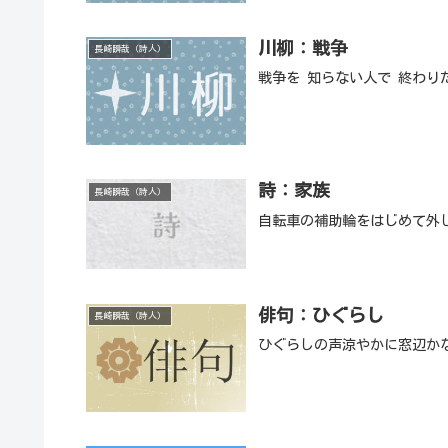
川柳：戦争
長崎瞬哉（詩人）
戦争を 知らない人で 終わり
詩：家族
長崎瞬哉（詩人）
自転車の補助輪をはじめて外
俳句：ひぐらし
長崎瞬哉（詩人）
ひぐらしの声涼やかに窓辺か