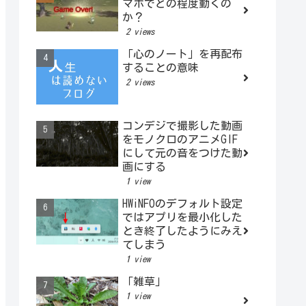
マホでどの程度動くの
か？
2 views
「心のノート」を再配布
することの意味
2 views
コンデジで撮影した動画
をモノクロのアニメGIF
にして元の音をつけた動
画にする
1 view
HWiNFOのデフォルト設定
ではアプリを最小化した
とき終了したようにみえ
てしまう
1 view
「雑草」
1 view