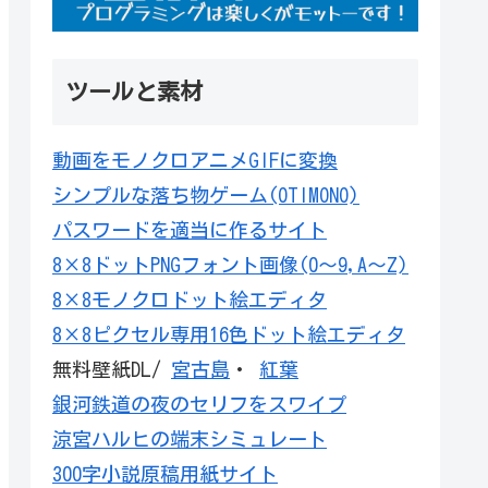
ツールと素材
動画をモノクロアニメGIFに変換
シンプルな落ち物ゲーム(OTIMONO)
パスワードを適当に作るサイト
8×8ドットPNGフォント画像(0～9,A～Z)
8×8モノクロドット絵エディタ
8×8ピクセル専用16色ドット絵エディタ
無料壁紙DL/
宮古島
・
紅葉
銀河鉄道の夜のセリフをスワイプ
涼宮ハルヒの端末シミュレート
300字小説原稿用紙サイト