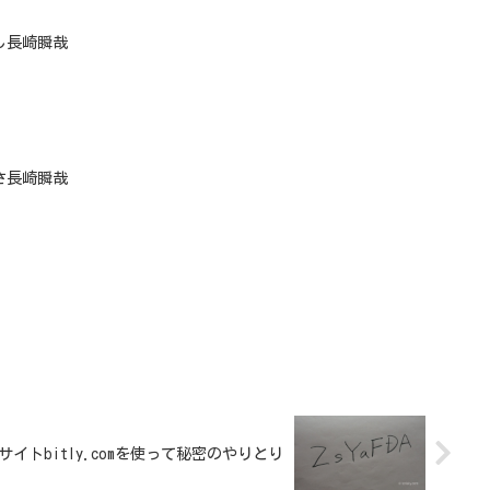
し長崎瞬哉
さ長崎瞬哉
イトbitly.comを使って秘密のやりとり