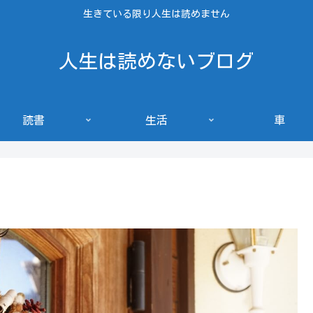
生きている限り人生は読めません
人生は読めないブログ
読書
生活
車