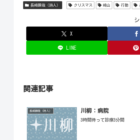
長崎瞬哉（詩人）
クリスマス
崎山
行動
シ
X
LINE
関連記事
川柳：病院
長崎瞬哉（詩人）
3時間待って診療3分間