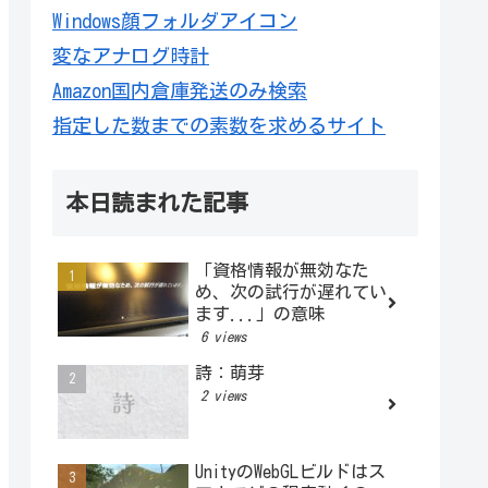
Windows顔フォルダアイコン
変なアナログ時計
Amazon国内倉庫発送のみ検索
指定した数までの素数を求めるサイト
本日読まれた記事
「資格情報が無効なた
め、次の試行が遅れてい
ます...」の意味
6 views
詩：萌芽
2 views
UnityのWebGLビルドはス