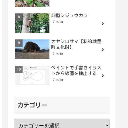
卵型シジュウカラ
1 view
オヤシロサマ【私的城里
町文化財】
1 view
ペイントで手書きイラス
トから線画を抽出する
1 view
カテゴリー