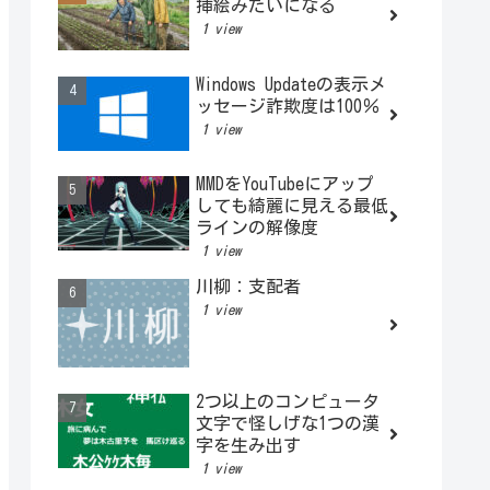
挿絵みたいになる
1 view
Windows Updateの表示メ
ッセージ詐欺度は100％
1 view
MMDをYouTubeにアップ
しても綺麗に見える最低
ラインの解像度
1 view
川柳：支配者
1 view
2つ以上のコンピュータ
文字で怪しげな1つの漢
字を生み出す
1 view