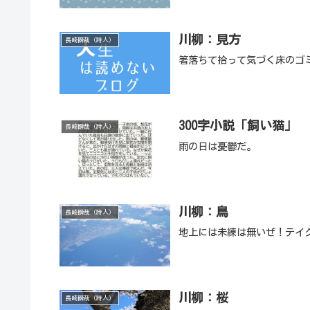
川柳：見方
長崎瞬哉（詩人）
箸落ちて拾って気づく床のゴ
300字小説「飼い猫」
長崎瞬哉（詩人）
雨の日は憂鬱だ。
川柳：鳥
長崎瞬哉（詩人）
地上には未練は無いぜ！テイ
川柳：桜
長崎瞬哉（詩人）