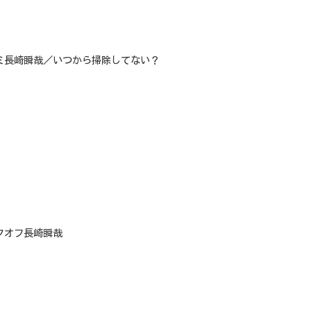
ミ長崎瞬哉／いつから掃除してない？
クオフ長崎瞬哉