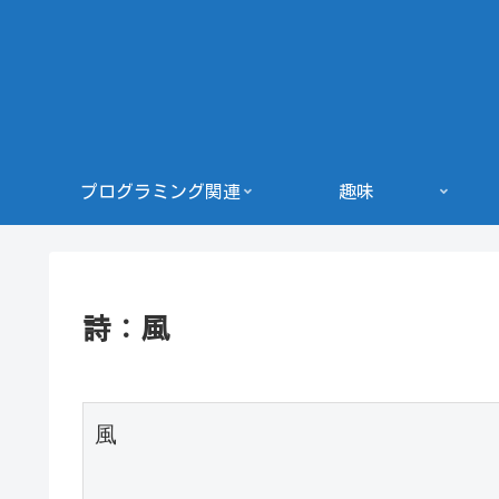
プログラミング関連
趣味
詩：風
風
