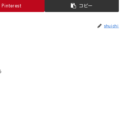
Pinterest
コピー
shuichi
う