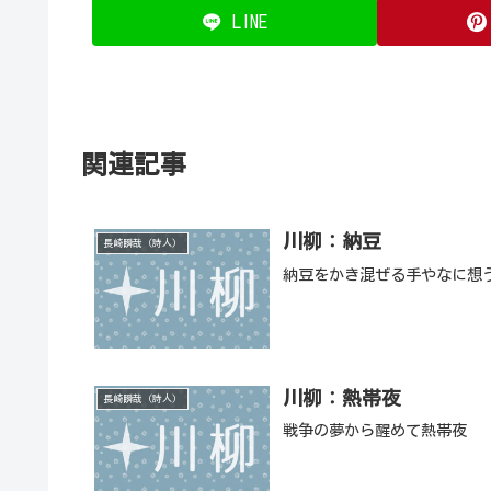
LINE
関連記事
川柳：納豆
長崎瞬哉（詩人）
納豆をかき混ぜる手やなに想
川柳：熱帯夜
長崎瞬哉（詩人）
戦争の夢から醒めて熱帯夜