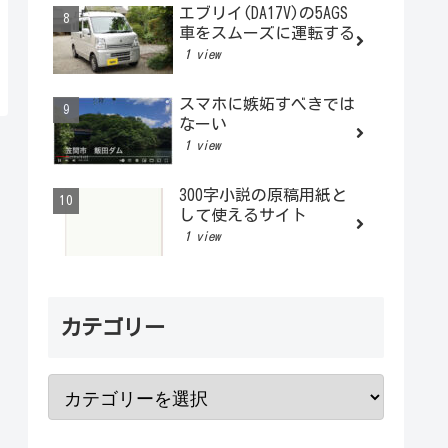
エブリイ(DA17V)の5AGS
車をスムーズに運転する
1 view
スマホに嫉妬すべきでは
なーい
1 view
300字小説の原稿用紙と
して使えるサイト
1 view
カテゴリー