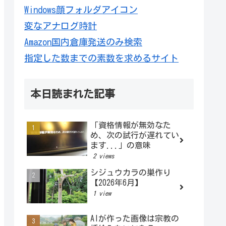
Windows顔フォルダアイコン
変なアナログ時計
Amazon国内倉庫発送のみ検索
指定した数までの素数を求めるサイト
本日読まれた記事
「資格情報が無効なた
め、次の試行が遅れてい
ます...」の意味
2 views
シジュウカラの巣作り
【2026年6月】
1 view
AIが作った画像は宗教の