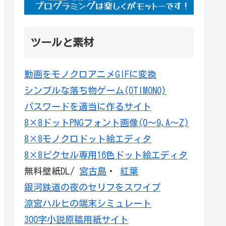
ツールと素材
動画をモノクロアニメGIFに変換
シンプルな落ち物ゲーム(OTIMONO)
パスワードを適当に作るサイト
8×8ドットPNGフォント画像(0～9,A～Z)
8×8モノクロドット絵エディタ
8×8ピクセル専用16色ドット絵エディタ
無料壁紙DL/
宮古島
・
紅葉
銀河鉄道の夜のセリフをスワイプ
涼宮ハルヒの端末シミュレート
300字小説原稿用紙サイト