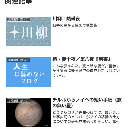
関連記事
川柳：熱帯夜
長崎瞬哉（詩人）
戦争の夢から醒めて熱帯夜
続・夢十夜／第八夜『用事』
長崎瞬哉（詩人）
こんな夢をみた。真っ暗な夜だ。墓参り
から実家に帰る途中の道をわたしは歩い
ている。
チルルからノイへの短い手紙（旅
長崎瞬哉（詩人）
の無い星）
どうやらコメノ先生の話では、最近チル
ル宇宙局のメンバーがノイの移動の仕方
についての研究を開始したらしい。驚く
事にノイたちは移動にかなりの時間を使