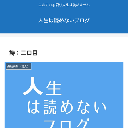
生きている限り人生は読めません
人生は読めないブログ
詩：二口目
長崎瞬哉（詩人）