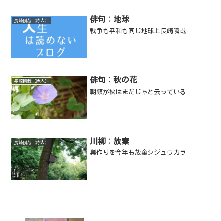
うようだ。それは想像を絶する。
俳句：地球
長崎瞬哉（詩人）
戦争も平和も同じ地球上長崎瞬哉
俳句：秋の花
長崎瞬哉（詩人）
朝顔が秋はまだじゃと云っている
川柳：放棄
長崎瞬哉（詩人）
巣作りを今年も放棄シジュウカラ