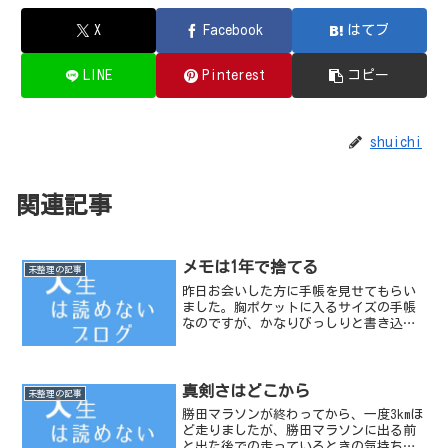
X
Facebook
はてブ
LINE
Pinterest
コピー
shuichi
関連記事
メモは1年で捨てる
未整理の記事
昨日お会いした方に手帳を見せてもらい
ました。胸ポケットに入るサイズの手帳
なのですが、かなりびっしりと書き込ま
れており、ところどころ蛍光ペンで大事
な部分が記されていました。とっさのと
きに別の紙に書いたメモもその手帳に貼
り付けられており、かなり...
真剣さはどこから
未整理の記事
勝田マラソンが終わってから、一度3kmほ
ど走りましたが、勝田マラソンに出る前
と出た後での走っているときの気持ちは