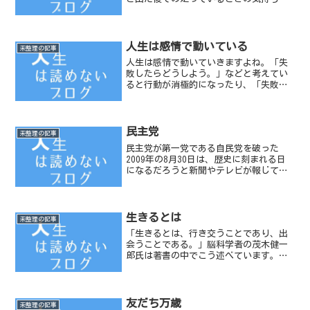
違うものなんだ、と感じました。出場前
は去年より速く走りたいという気持ちが
あるため、意識して一歩一歩走るのです
が、出場後に走ったと...
人生は感情で動いている
未整理の記事
人生は感情で動いていきますよね。「失
敗したらどうしよう。」などと考えてい
ると行動が消極的になったり、「失敗し
ても、まあいいか。」ぐらいに考えてい
るとなんにでも気軽に挑戦したりするよ
うになります。大抵の人は、現在の自分
の生き方の方向を変えるこ...
民主党
未整理の記事
民主党が第一党である自民党を破った
2009年の8月30日は、歴史に刻まれる日
になるだろうと新聞やテレビが報じてい
ました。私自身も選挙に出向いて投票を
してきました。いつもの選挙でした。
「民意が歴史を動かした。」などと報じ
られていました。我々一...
生きるとは
未整理の記事
「生きるとは、行き交うことであり、出
会うことである。」脳科学者の茂木健一
郎氏は著書の中でこう述べています。人
と出会うことで人間は成長していくとい
うことです。生まれて最初に出会った人
は、多くの人が「母親」ではないでしょ
うか。（憶えていませんけ...
友だち万歳
未整理の記事