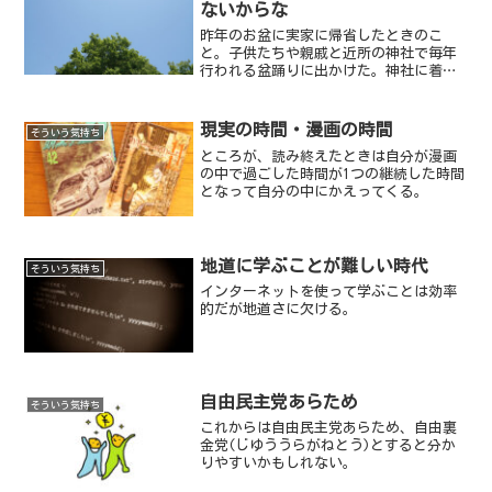
ないからな
昨年のお盆に実家に帰省したときのこ
と。子供たちや親戚と近所の神社で毎年
行われる盆踊りに出かけた。神社に着い
て間もなく、わたしの服に蝉が止まっ
た。その蝉は、盆踊りの間ずっとわたし
の服に止まったままジージーと鳴いてい
現実の時間・漫画の時間
そういう気持ち
る。実家に歩いて帰るまでの小...
ところが、読み終えたときは自分が漫画
の中で過ごした時間が1つの継続した時間
となって自分の中にかえってくる。
地道に学ぶことが難しい時代
そういう気持ち
インターネットを使って学ぶことは効率
的だが地道さに欠ける。
自由民主党あらため
そういう気持ち
これからは自由民主党あらため、自由裏
金党(じゆううらがねとう)とすると分か
りやすいかもしれない。