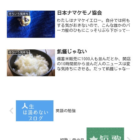
日本ナマケモノ協会
そういう気持ち
わたしはナマケイエロー。自分では何も
する気がおきないので、こんな誰かのパ
ーカ服のひもにこっそりぶら下がってい
る。ここにいると自分では動かずとも
色々な場所に連れて行ってもらえるので
有難い。しかし、この服の持ち主もナマ
ケモノのようで、あまり動か...
飢饉じゃない
そういう気持ち
備蓄米販売に1000人も並んだとか、開店
の10時間前から並んだ人のニュースは変
な気持ちにさせる。だって飢饉じゃない
んだから。
英語の勉強