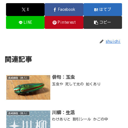
X
Facebook
はてブ
LINE
Pinterest
コピー
shuichi
関連記事
俳句：玉虫
長崎瞬哉（詩人）
玉虫や 死して光の 如くあり
川柳：生活
長崎瞬哉（詩人）
わけありと 割引シール かごの中