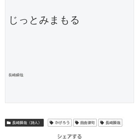
じっとみまもる

長崎瞬哉
長崎瞬哉（詩人）
かげろう
自由律句
長崎瞬哉
シェアする