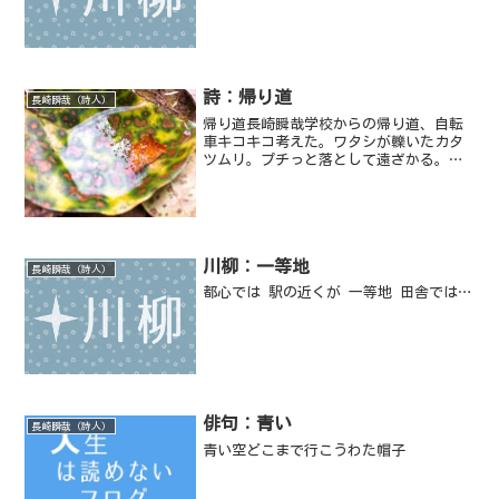
詩：帰り道
長崎瞬哉（詩人）
帰り道長崎瞬哉学校からの帰り道、自転
車キコキコ考えた。ワタシが轢いたカタ
ツムリ。プチっと落として遠ざかる。人
を轢いたら裁かれる。虫を轢いても裁か
れない。避けることは出来たよなあ。避
けることは出来たよなあ。雨がいつしか
止んでいる。風がワタシの...
川柳：一等地
長崎瞬哉（詩人）
都心では 駅の近くが 一等地 田舎では…
俳句：青い
長崎瞬哉（詩人）
青い空どこまで行こうわた帽子