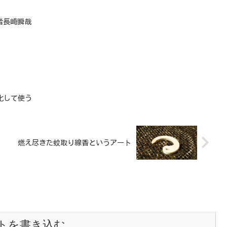
者長崎瞬哉
数化して使う
燃え尽きた蚊取り線香というアート
トを書き込む