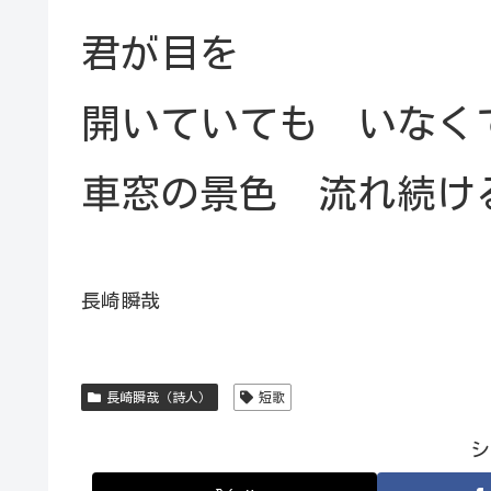
君が目を
開いていても いなく
車窓の景色 流れ続け
長崎瞬哉
長崎瞬哉（詩人）
短歌
シ