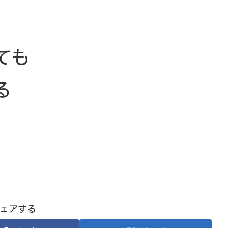
ても
る
ェアする