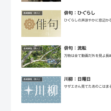
俳句：ひぐらし
長崎瞬哉（詩人）
ひぐらしの声涼やかに窓辺か
俳句：流転
長崎瞬哉（詩人）
万物は全て動画だ外を見よ長
川柳：日曜日
長崎瞬哉（詩人）
サザエさん見てたあのこはま