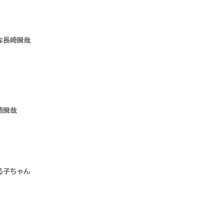
な長崎瞬哉
崎瞬哉
る子ちゃん