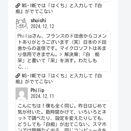
MS-IMEでは「はくち」と入力して『白
痴』がでてこない
shuichi
2024.12.12
Philipさん、フランスのド田舎からコメン
トありがとうございます（笑）日本のド田
舎からの返信です。マイクロソフトはあま
り信用できません。> 解決策;「白 痴
呆」と書いて「呆」を消す。わたしも
こ...
MS-IMEでは「はくち」と入力して『白
痴』がでてこない
Philip
2024.12.11
こんにちは！僕も全く同じ。昨日はじめて
気が付いた。数時間かけて、いろいろとネ
ットで調べたり、設定を変えたりしても、
どうしても「白痴」が出てこない。スマホ
ンでは問題なく出る。同じコンピュータを