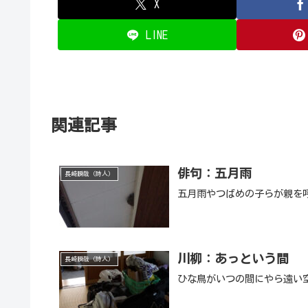
X
LINE
関連記事
俳句：五月雨
長崎瞬哉（詩人）
五月雨やつばめの子らが親を
川柳：あっという間
長崎瞬哉（詩人）
ひな鳥がいつの間にやら遠い