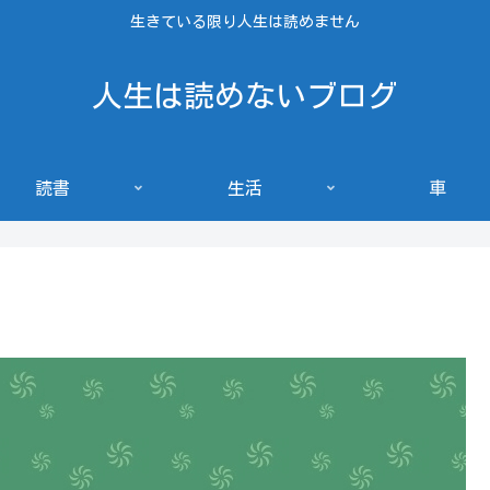
生きている限り人生は読めません
人生は読めないブログ
読書
生活
車