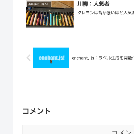
川柳：人気者
長崎瞬哉（詩人）
クレヨンは背が低いほど人気
enchant.js：ラベル生成を関
コメント
コメン