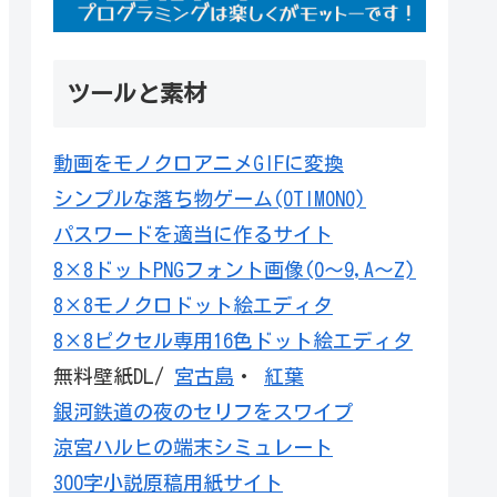
ツールと素材
動画をモノクロアニメGIFに変換
シンプルな落ち物ゲーム(OTIMONO)
パスワードを適当に作るサイト
8×8ドットPNGフォント画像(0～9,A～Z)
8×8モノクロドット絵エディタ
8×8ピクセル専用16色ドット絵エディタ
無料壁紙DL/
宮古島
・
紅葉
銀河鉄道の夜のセリフをスワイプ
涼宮ハルヒの端末シミュレート
300字小説原稿用紙サイト