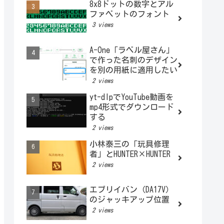
8x8ドットの数字とアル
ファベットのフォント
3 views
A-One「ラベル屋さん」
で作った名刺のデザイン
を別の用紙に適用したい
2 views
yt-dlpでYouTube動画を
mp4形式でダウンロード
する
2 views
小林泰三の「玩具修理
者」とHUNTER×HUNTER
2 views
エブリイバン（DA17V）
のジャッキアップ位置
2 views