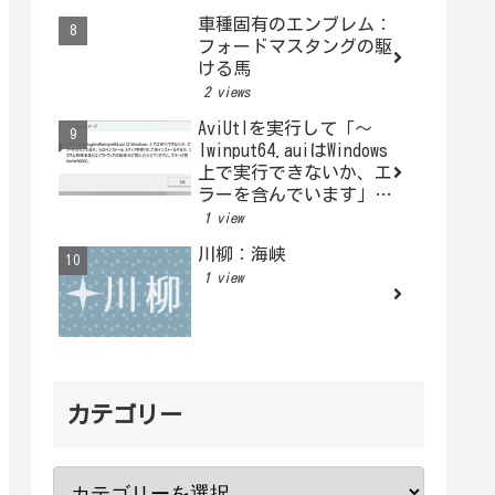
車種固有のエンブレム：
フォードマスタングの駆
ける馬
2 views
AviUtlを実行して「～
lwinput64.auiはWindows
上で実行できないか、エ
ラーを含んでいます」と
表示されるとき
1 view
川柳：海峡
1 view
カテゴリー