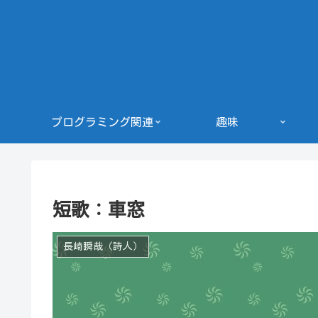
プログラミング関連
趣味
短歌：車窓
長崎瞬哉（詩人）