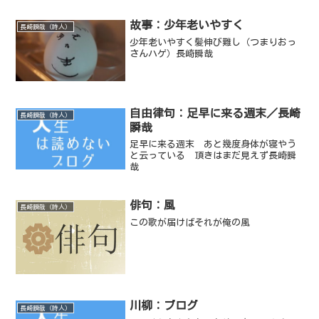
ヒン自身も後ろの仲間から...
故事：少年老いやすく
長崎瞬哉（詩人）
少年老いやすく髪伸び難し（つまりおっ
さんハゲ）長崎瞬哉
自由律句：足早に来る週末／長崎
長崎瞬哉（詩人）
瞬哉
足早に来る週末 あと幾度身体が寝やう
と云っている 頂きはまだ見えず長崎瞬
哉
俳句：風
長崎瞬哉（詩人）
この歌が届けばそれが俺の風
川柳：ブログ
長崎瞬哉（詩人）