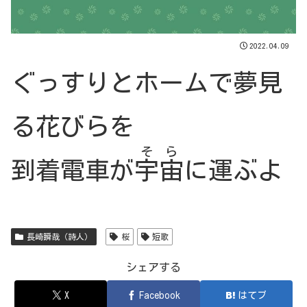
2022.04.09
ぐっすりとホームで夢見
る花びらを
そら
到着電車が
宇宙
に運ぶよ
長崎瞬哉（詩人）
桜
短歌
シェアする
X
Facebook
はてブ