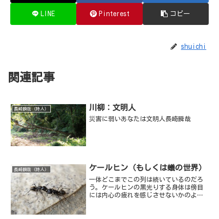
LINE
Pinterest
コピー
shuichi
関連記事
川柳：文明人
長崎瞬哉（詩人）
災害に弱いあなたは文明人長崎瞬哉
ケールヒン（もしくは蟻の世界）
長崎瞬哉（詩人）
一体どこまでこの列は続いているのだろ
う。ケールヒンの黒光りする身体は傍目
には内心の疲れを感じさせないかのよう
に見える。神の赤い光に照らされたケー
ルヒンの身体は、その前を行く仲間の身
体をも赤く照らしている。むろんケール