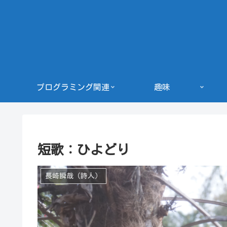
プログラミング関連
趣味
短歌：ひよどり
長崎瞬哉（詩人）