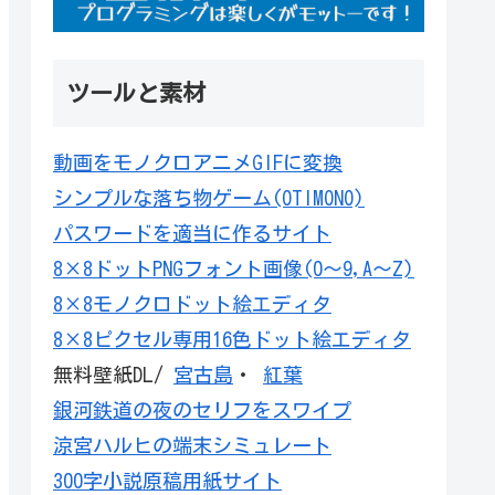
ツールと素材
動画をモノクロアニメGIFに変換
シンプルな落ち物ゲーム(OTIMONO)
パスワードを適当に作るサイト
8×8ドットPNGフォント画像(0～9,A～Z)
8×8モノクロドット絵エディタ
8×8ピクセル専用16色ドット絵エディタ
無料壁紙DL/
宮古島
・
紅葉
銀河鉄道の夜のセリフをスワイプ
涼宮ハルヒの端末シミュレート
300字小説原稿用紙サイト