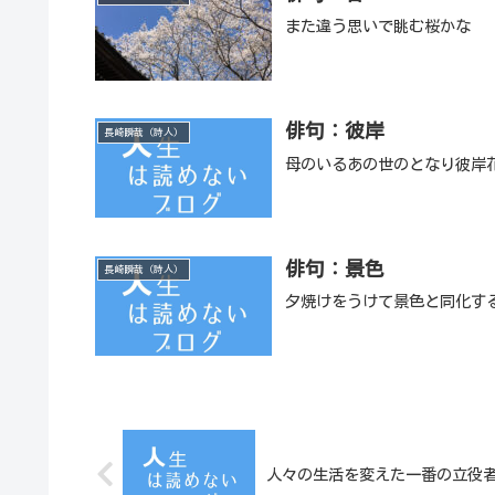
また違う思いで眺む桜かな
俳句：彼岸
長崎瞬哉（詩人）
母のいるあの世のとなり彼岸
俳句：景色
長崎瞬哉（詩人）
夕焼けをうけて景色と同化す
人々の生活を変えた一番の立役