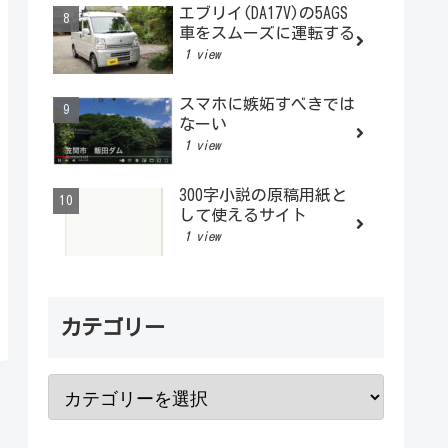
エブリイ(DA17V)の5AGS
車をスムーズに運転する
1 view
スマホに嫉妬すべきでは
なーい
1 view
300字小説の原稿用紙と
して使えるサイト
1 view
カテゴリー