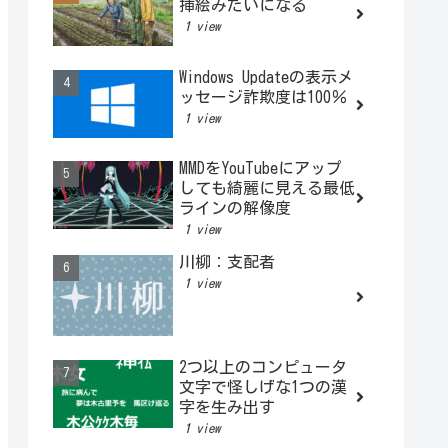
挿絵みたいになる
1 view
Windows Updateの表示メ
ッセージ詐欺度は100％
1 view
MMDをYouTubeにアップ
しても綺麗に見える最低
ラインの解像度
1 view
川柳：支配者
1 view
2つ以上のコンピュータ
文字で怪しげな1つの漢
字を生み出す
1 view