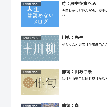
詩：歴史を食べる
長崎瞬哉（詩人）
今日わたしが死んだら、歴史
い。
川柳：先生
長崎瞬哉（詩人）
ツムツムと居眠り仕事議員さ
俳句：山あげ祭
長崎瞬哉（詩人）
はりか山裏手に眺む祭りかな
俳句：春
長崎瞬哉（詩人）