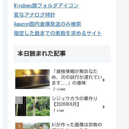
Windows顔フォルダアイコン
変なアナログ時計
Amazon国内倉庫発送のみ検索
指定した数までの素数を求めるサイト
本日読まれた記事
「資格情報が無効なた
め、次の試行が遅れてい
ます...」の意味
2 views
シジュウカラの巣作り
【2026年6月】
1 view
AIが作った画像は宗教の