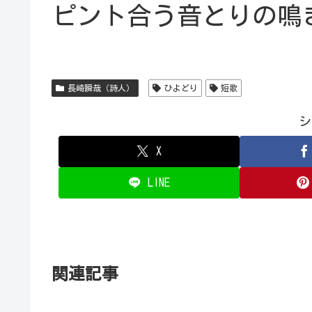
ピント合う音とりの鳴
長崎瞬哉（詩人）
ひよどり
短歌
シ
X
LINE
関連記事