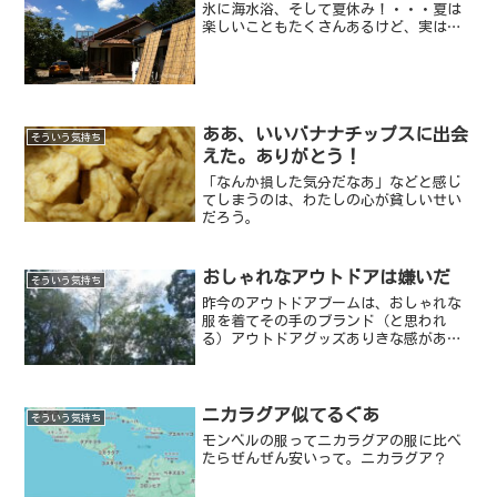
氷に海水浴、そして夏休み！・・・夏は
楽しいこともたくさんあるけど、実はと
っても憎いヤツ達もいるんだ。今日は
Best3にして紹介するよ。まずはBest3か
ら．．．夏の嫌なヤツ Best3蚊（か）
最近話題の...
ああ、いいバナナチップスに出会
そういう気持ち
えた。ありがとう！
「なんか損した気分だなあ」などと感じ
てしまうのは、わたしの心が貧しいせい
だろう。
おしゃれなアウトドアは嫌いだ
そういう気持ち
昨今のアウトドアブームは、おしゃれな
服を着てその手のブランド（と思われ
る）アウトドアグッズありきな感があり
嫌いだ。まさに資本主義の権化である。
ニカラグア似てるぐあ
そういう気持ち
モンベルの服ってニカラグアの服に比べ
たらぜんぜん安いって。ニカラグア？