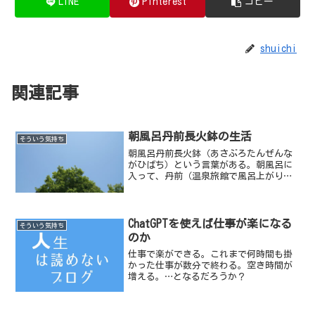
LINE
Pinterest
コピー
shuichi
関連記事
朝風呂丹前長火鉢の生活
そういう気持ち
朝風呂丹前長火鉢（あさぶろたんぜんな
がひばち）という言葉がある。朝風呂に
入って、丹前（温泉旅館で風呂上がりに
着る着物のような感じ）を着て、長火鉢
（炭で湯が沸かせるようになっていて引
き出しが付いている火鉢。隠居さんがタ
バコをふかしてポンと吸い...
ChatGPTを使えば仕事が楽になる
そういう気持ち
のか
仕事で楽ができる。これまで何時間も掛
かった仕事が数分で終わる。空き時間が
増える。…となるだろうか？