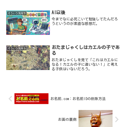
AI以後
そういう気持ち
今までなに必死こいて勉強してたんだろ
うというのが素直な感想だ。
おたまじゃくしはカエルの子であ
そういう気持ち
る
おたまじゃくしを見て「これはカエルに
なる！カエルの子に違いない！」と考え
る子供はいないだろう。
お名前.com：お名前IDの削除方法
お面の裏側