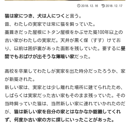
2018.12.16
2018.12.17
猫は家につき、犬は人につく
と言う。
昔、わたしの実家では常に猫を飼っていた。
藁葺きだった屋根にトタン屋根をかぶせた築100年以上の
古い家がわたしの実家だ。天井が黒く煤（すす）けてお
り、以前は囲炉裏があった面影を残していた。要するに
昼
間でもおばけが出そうな薄暗い家
だった。
高校を卒業してわたしが実家を出た時分だったろうか、家
が新築された。
新しい家は、実家とは少し離れた場所に建てられたため、
しばらくは実家だった古い家もそのまま残っていた。その
当時飼っていた猫は、当然新しい家に連れていかれたのだ
が、
猫は新しい家を自分の家とはなかなか認識してくれ
ず、何度か古い家の方に探しにいったことがあった。