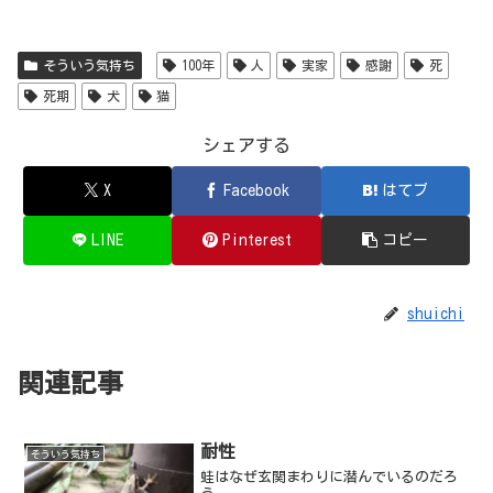
そういう気持ち
100年
人
実家
感謝
死
死期
犬
猫
シェアする
X
Facebook
はてブ
LINE
Pinterest
コピー
shuichi
関連記事
耐性
そういう気持ち
蛙はなぜ玄関まわりに潜んでいるのだろ