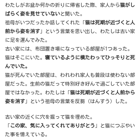
わたしがお盆か何かの折りに帰省した際、家人から
猫がし
ばらく姿を見せていない
と聞いた。
祖母がいつだったか話してくれた「
猫は死期が近づくと人
前から姿を消す
」という言葉を思い出し、わたしは古い家
に足を運んでみた。
古い家には、布団置き場になっている部屋が1つあった。
猫はそこにいた。
寝ているように横たわってひっそりと死
んでいた。
猫が死んでいた部屋は、われわれ家人も普段は使わない部
屋だった。生前の猫だって特別好き好んで過ごしていた部
屋ではなかった。わたしは「
猫は死期が近づくと人前から
姿を消す
」という祖母の言葉を反芻（はんすう）した。
古い家の近くに穴を掘って猫を埋めた。
「
この家、気に入ってくれてありがとう
」と猫につぶやい
た事を憶えている。