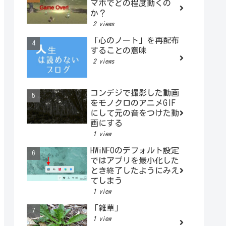
マホでどの程度動くの
か？
2 views
「心のノート」を再配布
することの意味
2 views
コンデジで撮影した動画
をモノクロのアニメGIF
にして元の音をつけた動
画にする
1 view
HWiNFOのデフォルト設定
ではアプリを最小化した
とき終了したようにみえ
てしまう
1 view
「雑草」
1 view