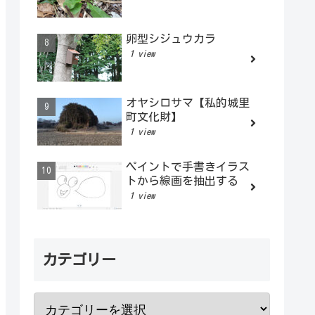
卵型シジュウカラ
1 view
オヤシロサマ【私的城里
町文化財】
1 view
ペイントで手書きイラス
トから線画を抽出する
1 view
カテゴリー