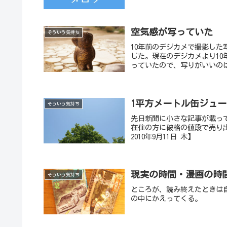
空気感が写っていた
そういう気持ち
10年前のデジカメで撮影し
じた。現在のデジカメより1
っていたので、写りがいいのは
1平方メートル缶ジュ
そういう気持ち
先日新聞に小さな記事が載っ
在住の方に破格の値段で売り
2010年9月11日 木】
現実の時間・漫画の時
そういう気持ち
ところが、読み終えたときは
の中にかえってくる。