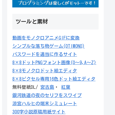
ツールと素材
動画をモノクロアニメGIFに変換
シンプルな落ち物ゲーム(OTIMONO)
パスワードを適当に作るサイト
8×8ドットPNGフォント画像(0～9,A～Z)
8×8モノクロドット絵エディタ
8×8ピクセル専用16色ドット絵エディタ
無料壁紙DL/
宮古島
・
紅葉
銀河鉄道の夜のセリフをスワイプ
涼宮ハルヒの端末シミュレート
300字小説原稿用紙サイト