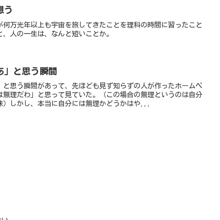
想う
が何万光年以上も宇宙を旅してきたことを理科の時間に習ったこと
と、人の一生は、なんと短いことか。
あ」と思う瞬間
」と思う瞬間があって、先ほども見ず知らずの人が作ったホームペ
は無理だわ」と思って見ていた。（この場合の無理というのは自分
）しかし、本当に自分には無理かどうかはや...