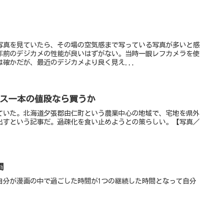
た写真を見ていたら、その場の空気感まで写っている写真が多いと感
0年前のデジカメの性能が良いはずがない。当時一眼レフカメラを使
確かだが、最近のデジカメより良く見え...
ース一本の値段なら買うか
ていた。北海道夕張郡由仁町という農業中心の地域で、宅地を県外
出すという記事だ。過疎化を食い止めようとの策らしい。【写真／
間
自分が漫画の中で過ごした時間が1つの継続した時間となって自分