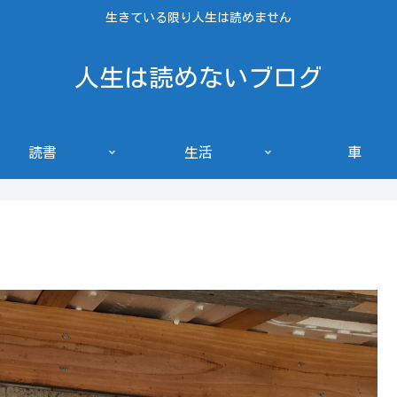
生きている限り人生は読めません
人生は読めないブログ
読書
生活
車