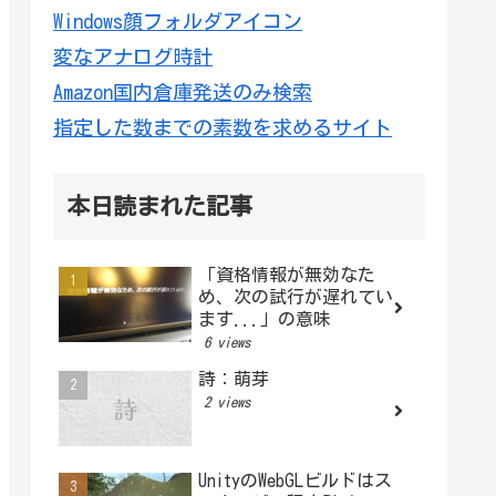
Windows顔フォルダアイコン
変なアナログ時計
Amazon国内倉庫発送のみ検索
指定した数までの素数を求めるサイト
本日読まれた記事
「資格情報が無効なた
め、次の試行が遅れてい
ます...」の意味
6 views
詩：萌芽
2 views
UnityのWebGLビルドはス