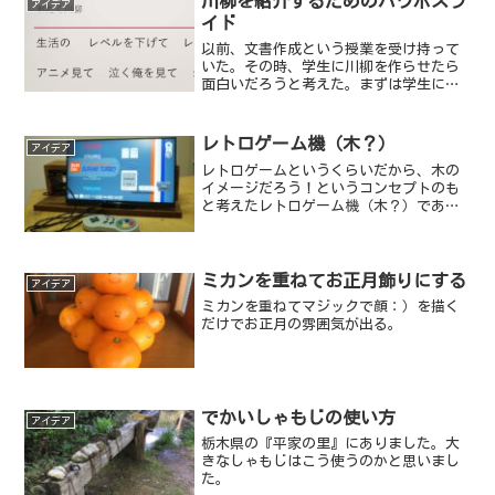
川柳を紹介するためのパワポスラ
アイデア
イド
以前、文書作成という授業を受け持って
いた。その時、学生に川柳を作らせたら
面白いだろうと考えた。まずは学生に対
して川柳の紹介をしようと作ったパワー
ポイント書類です。（画面をクリックす
ればスライドします）スライドの中で紹
レトロゲーム機（木？）
アイデア
介している川柳は五・七・...
レトロゲームというくらいだから、木の
イメージだろう！というコンセプトのも
と考えたレトロゲーム機（木？）であ
る。
ミカンを重ねてお正月飾りにする
アイデア
ミカンを重ねてマジックで顔：）を描く
だけでお正月の雰囲気が出る。
でかいしゃもじの使い方
アイデア
栃木県の『平家の里』にありました。大
きなしゃもじはこう使うのかと思いまし
た。