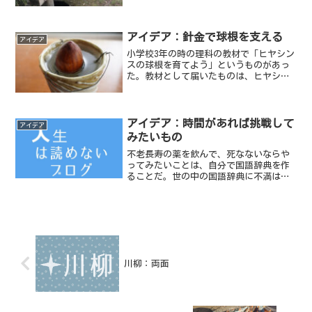
アイデア：針金で球根を支える
アイデア
小学校3年の時の理科の教材で「ヒヤシン
スの球根を育てよう」というものがあっ
た。教材として届いたものは、ヒヤシン
スの球根と球根の下の部分だけ水につけ
ておけるポットだった。
アイデア：時間があれば挑戦して
アイデア
みたいもの
不老長寿の薬を飲んで、死なないならや
ってみたいことは、自分で国語辞典を作
ることだ。世の中の国語辞典に不満はな
い。広辞苑も大好きだ。しかし、面白み
がない。わたしだったらこんな意味にす
るのだが、という辞典を作る作業も面白
いと思う。
川柳：両面