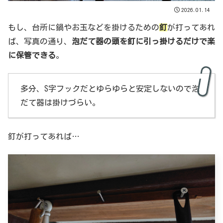
2026.01.14
もし、台所に鍋やお玉などを掛けるための
釘
が打ってあれ
ば、写真の通り、
泡だて器の頭を釘に引っ掛けるだけで楽
に保管できる
。
多分、S字フックだとゆらゆらと安定しないので泡
だて器は掛けづらい。
釘が打ってあれば…