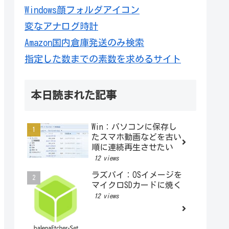
Windows顔フォルダアイコン
変なアナログ時計
Amazon国内倉庫発送のみ検索
指定した数までの素数を求めるサイト
本日読まれた記事
Win：パソコンに保存し
たスマホ動画などを古い
順に連続再生させたい
12 views
ラズパイ：OSイメージを
マイクロSDカードに焼く
12 views