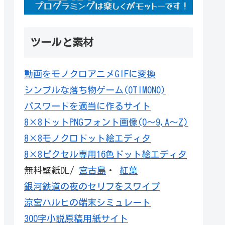
ツールと素材
動画をモノクロアニメGIFに変換
シンプルな落ち物ゲーム(OTIMONO)
パスワードを適当に作るサイト
8×8ドットPNGフォント画像(0～9,A～Z)
8×8モノクロドット絵エディタ
8×8ピクセル専用16色ドット絵エディタ
無料壁紙DL/
宮古島
・
紅葉
銀河鉄道の夜のセリフをスワイプ
涼宮ハルヒの端末シミュレート
300字小説原稿用紙サイト