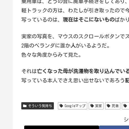
乗用車は、とうの昔に廃車手続きをしてあり
軽トラックの方は、わたしが引き取ったので
写っているのは、
現在はそこにないもの
ばか
実家の写真を、マウスのスクロールボタンで
2階のベランダに誰か
人
がいるようだ。
色々な角度からみて見た。
それは
亡くなった母が洗濯物を取り込んでい
写っている本人でさえ思い出せないであろう
そういう気持ち
Googleマップ
実家
死者
シ