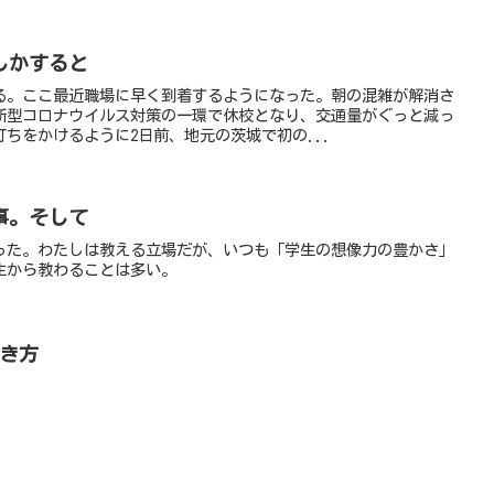
しかすると
る。ここ最近職場に早く到着するようになった。朝の混雑が解消さ
新型コロナウイルス対策の一環で休校となり、交通量がぐっと減っ
ちをかけるように2日前、地元の茨城で初の...
事。そして
った。わたしは教える立場だが、いつも「学生の想像力の豊かさ」
生から教わることは多い。
生き方
。