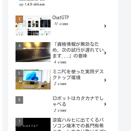
ChatGTP
11 views
「資格情報が無効なた
め、次の試行が遅れてい
ます...」の意味
4 views
ミニPCを使った実用デス
クトップ環境
2 views
ロボットはカタカナでし
ゃべる
2 views
涼宮ハルヒに出てくるパ
ソコン端末での長門有希