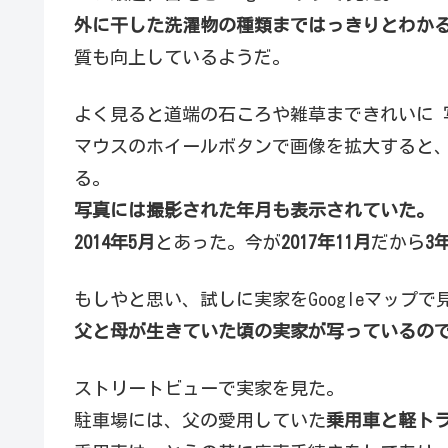
外に干した洗濯物の種類まではっきりとわか
質も向上しているようだ。
よく見ると道端の石ころや雑草まできれいに 
マウスのホイールボタンで画像を拡大すると
る。
写真には撮影された年月も表示されていた。
2014年5月
とあった。今が
2017年11月
だから
3
もしやと思い、試しに実家をGoogleマップ
父と母が生きていた頃の実家が写っているの
ストリートビューで実家を見た。
駐車場には、父の愛用していた
乗用車と軽ト