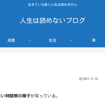
生きている限り人生は読めません
人生は読めないブログ
読書
生活
車
2017.11.14
ない時間帯の様子
が写っている。