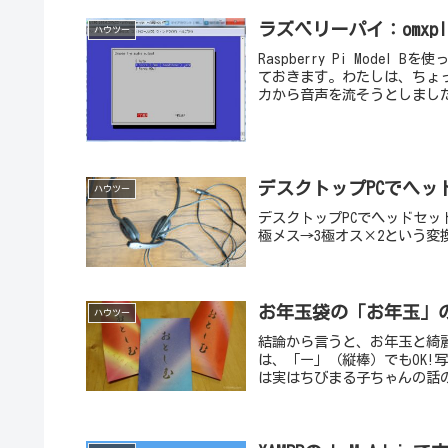
ラズベリーパイ：omxp
ハウツー
Raspberry Pi Mod
ておきます。わたしは、ちょ
カから音声を流そうとしました。
デスクトップPCでヘッ
ハウツー
デスクトップPCでヘッドセ
極メス→3極オス×2という
お年玉袋の「お年玉」
ハウツー
結論から言うと、お年玉と綺
は、「ー」（縦棒）でもOK
は実はちびまる子ちゃんの話の