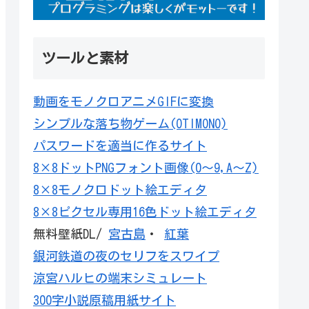
ツールと素材
動画をモノクロアニメGIFに変換
シンプルな落ち物ゲーム(OTIMONO)
パスワードを適当に作るサイト
8×8ドットPNGフォント画像(0～9,A～Z)
8×8モノクロドット絵エディタ
8×8ピクセル専用16色ドット絵エディタ
無料壁紙DL/
宮古島
・
紅葉
銀河鉄道の夜のセリフをスワイプ
涼宮ハルヒの端末シミュレート
300字小説原稿用紙サイト