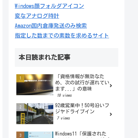
Windows顔フォルダアイコン
変なアナログ時計
Amazon国内倉庫発送のみ検索
指定した数までの素数を求めるサイト
本日読まれた記事
「資格情報が無効なた
め、次の試行が遅れてい
ます...」の意味
18 views
92歳営業中！50号沿いフ
ジヤドライブイン
7 views
Windows11「保護された