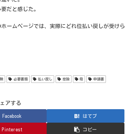
必要だと感じた。
のホームページでは、実際にどれ位払い戻しが受けら
。
険
必要書類
払い戻し
控除
母
申請書
ェアする
Facebook
はてブ
Pinterest
コピー