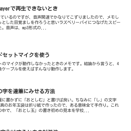
layerで再生できないとき
el Bを使っているのですが、音声関連でかなりてこずりましたので、メモし
っとした目覚ましを作ろうと思いラズベリーパイにつなげたスピー
音声は、mp3形式の...
ドセットマイクを使う
ットのマイクが動作しなかったときのメモです。結論から言うと、4
変換ケーブルを使えばすんなり動作します。
の字を達筆にみせる方法
麗に書かずに「おとしむ」と書けば良い。ちなみに「し」の文字
!写真のお年玉袋は折り紙で作ったので、ある意味全て手作り。これ
中で、「おとし玉」の書き初めの見本を学校...