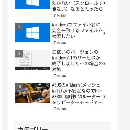
効かない（スクロールで
きない）なあと思ったら
2 views
Windowsでファイル名に
完全一致するファイルを
検索したい
2 views
お使いのバージョンの
Windows11のサービスが
終了しました～の場合の
対処
2 views
ASUSのAiMesh(メッシュ
Wifi)が不安定なのでRT-
AX3000無線LANルーター
をリピーターモードで利
用する
2 views
カテゴリー