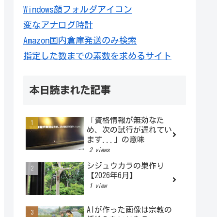
Windows顔フォルダアイコン
変なアナログ時計
Amazon国内倉庫発送のみ検索
指定した数までの素数を求めるサイト
本日読まれた記事
「資格情報が無効なた
め、次の試行が遅れてい
ます...」の意味
2 views
シジュウカラの巣作り
【2026年6月】
1 view
AIが作った画像は宗教の