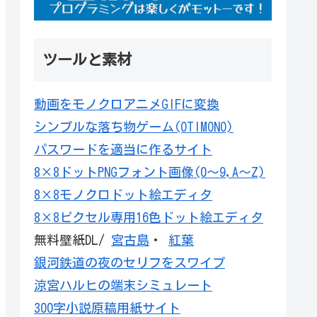
ツールと素材
動画をモノクロアニメGIFに変換
シンプルな落ち物ゲーム(OTIMONO)
パスワードを適当に作るサイト
8×8ドットPNGフォント画像(0～9,A～Z)
8×8モノクロドット絵エディタ
8×8ピクセル専用16色ドット絵エディタ
無料壁紙DL/
宮古島
・
紅葉
銀河鉄道の夜のセリフをスワイプ
涼宮ハルヒの端末シミュレート
300字小説原稿用紙サイト