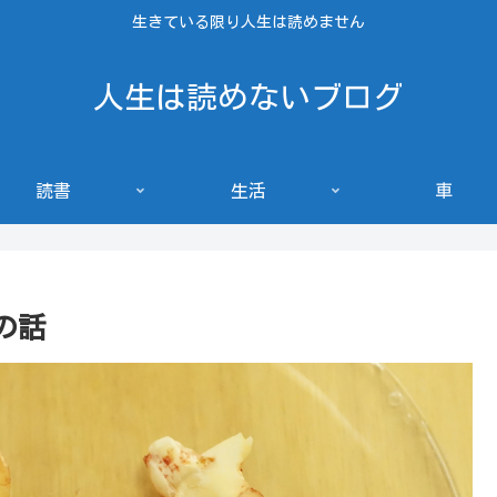
生きている限り人生は読めません
人生は読めないブログ
読書
生活
車
の話