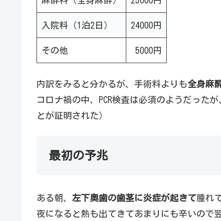
麻酔料（全身麻酔）
25000円
入院料（1泊2日）
24000円
その他
5000円
内訳をみると分かるが、手術料よりも
全身麻
コロナ禍の中、PCR検査は必須のようだった
とが証明された）
最初の予兆
ある朝、
左下奥歯の歯茎に炎症が起きて
腫れ
夜になると熱も出てきてあまりにも辛いので