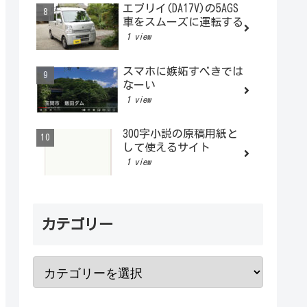
エブリイ(DA17V)の5AGS
車をスムーズに運転する
1 view
スマホに嫉妬すべきでは
なーい
1 view
300字小説の原稿用紙と
して使えるサイト
1 view
カテゴリー