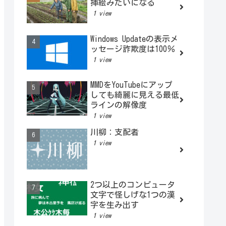
挿絵みたいになる
1 view
Windows Updateの表示メ
ッセージ詐欺度は100％
1 view
MMDをYouTubeにアップ
しても綺麗に見える最低
ラインの解像度
1 view
川柳：支配者
1 view
2つ以上のコンピュータ
文字で怪しげな1つの漢
字を生み出す
1 view