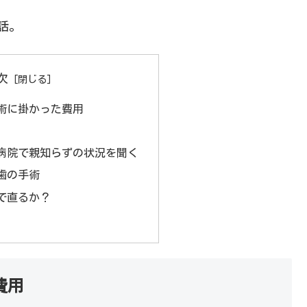
話。
次
術に掛かった費用
病院で親知らずの状況を聞く
歯の手術
で直るか？
費用