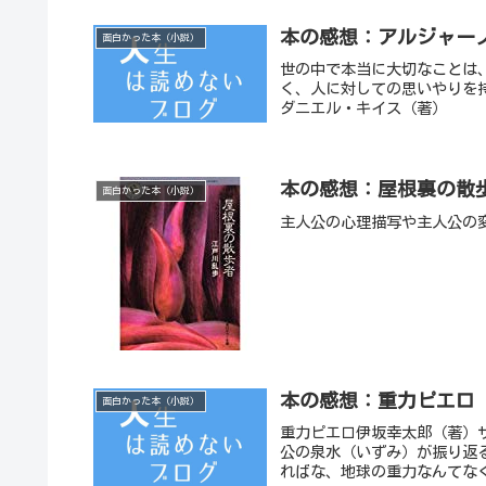
本の感想：アルジャー
面白かった本（小説）
世の中で本当に大切なことは
く、人に対しての思いやりを
ダニエル・キイス（著）
本の感想：屋根裏の散
面白かった本（小説）
主人公の心理描写や主人公の
本の感想：重力ピエロ
面白かった本（小説）
重力ピエロ伊坂幸太郎（著）
公の泉水（いずみ）が振り返
ればな、地球の重力なんてなく