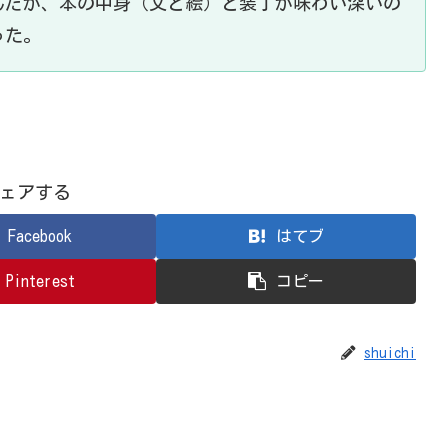
んだが、本の中身（文と絵）と装丁が味わい深いの
った。
ェアする
Facebook
はてブ
Pinterest
コピー
shuichi