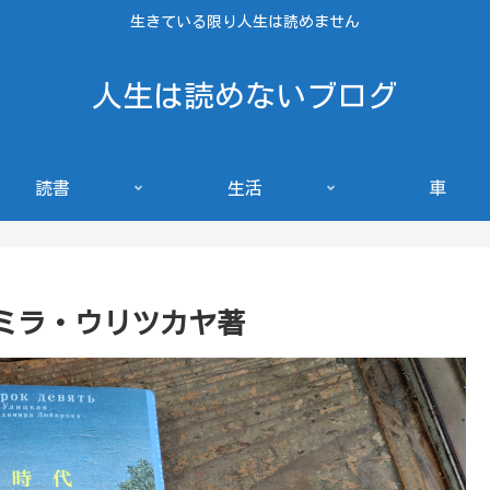
生きている限り人生は読めません
人生は読めないブログ
読書
生活
車
ミラ・ウリツカヤ著