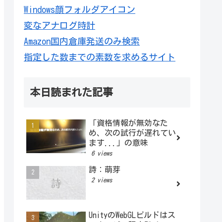
Windows顔フォルダアイコン
変なアナログ時計
Amazon国内倉庫発送のみ検索
指定した数までの素数を求めるサイト
本日読まれた記事
「資格情報が無効なた
め、次の試行が遅れてい
ます...」の意味
6 views
詩：萌芽
2 views
UnityのWebGLビルドはス