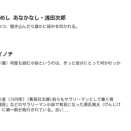
らめし あなかなし・浅田次郎
つつ、覗き込んだら誰かに背中を叩かれる。
イノチ
（著）何度も読む小説というのは、きっと自分にとって何か引っか
。
 (1979年) (集英社文庫)自らもサラリーマンとして働く傍
重役」などのサラリーマン小説で有名になった源氏鶏太（げんじけ
）に第一刷が発行されている。古い...