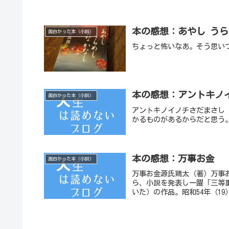
本の感想：あやし う
面白かった本（小説）
ちょっと怖いなあ。そう思い
本の感想：アントキノ
面白かった本（小説）
アントキノイノチさだまさし
かるものがあるからだと思う
本の感想：万事お金
面白かった本（小説）
万事お金源氏鶏太（著）万事お金
ら、小説を発表し一躍「三等
いた）の作品。昭和54年（19