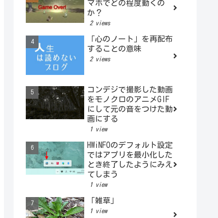
マホでどの程度動くの
か？
2 views
「心のノート」を再配布
することの意味
2 views
コンデジで撮影した動画
をモノクロのアニメGIF
にして元の音をつけた動
画にする
1 view
HWiNFOのデフォルト設定
ではアプリを最小化した
とき終了したようにみえ
てしまう
1 view
「雑草」
1 view