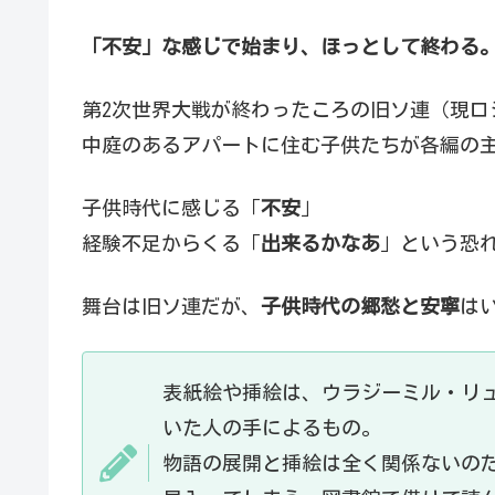
「不安」な感じで始まり、ほっとして終わる
第2次世界大戦が終わったころの旧ソ連（現ロ
中庭のあるアパートに住む子供たちが各編の
子供時代に感じる「
不安
」
経験不足からくる「
出来るかなあ
」という恐
舞台は旧ソ連だが、
子供時代の郷愁と安寧
は
表紙絵や挿絵は、ウラジーミル・リ
いた人の手によるもの。
物語の展開と挿絵は全く関係ないの