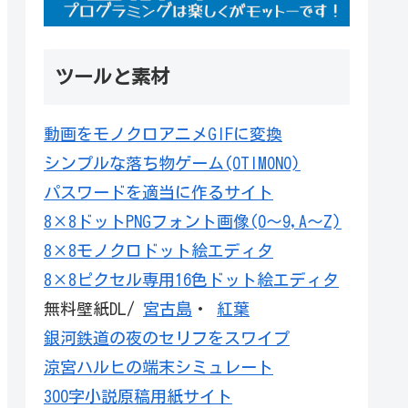
ツールと素材
動画をモノクロアニメGIFに変換
シンプルな落ち物ゲーム(OTIMONO)
パスワードを適当に作るサイト
8×8ドットPNGフォント画像(0～9,A～Z)
8×8モノクロドット絵エディタ
8×8ピクセル専用16色ドット絵エディタ
無料壁紙DL/
宮古島
・
紅葉
銀河鉄道の夜のセリフをスワイプ
涼宮ハルヒの端末シミュレート
300字小説原稿用紙サイト