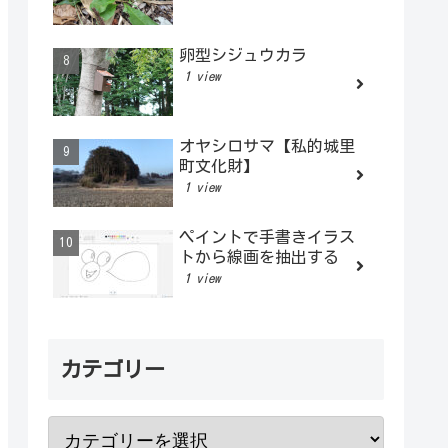
卵型シジュウカラ
1 view
オヤシロサマ【私的城里
町文化財】
1 view
ペイントで手書きイラス
トから線画を抽出する
1 view
カテゴリー