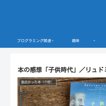
プログラミング関連
趣味
本の感想「子供時代」／リュド
面白かった本（小説）