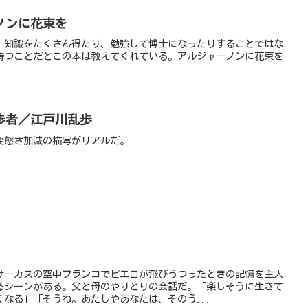
ノンに花束を
、知識をたくさん得たり、勉強して博士になったりすることではな
持つことだとこの本は教えてくれている。アルジャーノンに花束を
歩者／江戸川乱歩
変態さ加減の描写がリアルだ。
サーカスの空中ブランコでピエロが飛びうつったときの記憶を主人
るシーンがある。父と母のやりとりの会話だ。「楽しそうに生きて
なる」「そうね。あたしやあなたは、そのう...