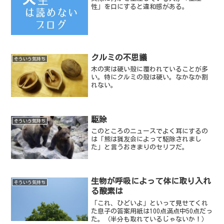
性」を口にすると違和感がある。
クルミの不思議
そういう気持ち
木の実は硬い殻に覆われていることが多
い。特にクルミの殻は硬い。なかなか割
れない。
駆除
そういう気持ち
このところのニュースでよく耳にするの
は「熊は猟友会によって駆除されまし
た」と言うおきまりのセリフだ。
生物が呼吸によって体に取り入れ
そういう気持ち
る酸素は
「これ、ひどいよ」といって見せてくれ
た息子の答案用紙は100点満点中50点だっ
た。（半分も取れているじゃないか！）