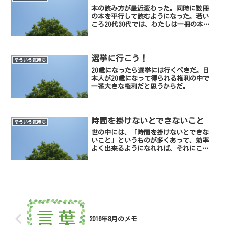
本の読み方が最近変わった。同時に数冊
の本を平行して読むようになった。若い
ころ20代30代では、わたしは一冊の本を
読むまでは、次の本を読むことはあまり
しなかったように思う。自分の中では、
その本に悪い気がしてあまり面白いと思
わなくても最後まで読...
選挙に行こう！
そういう気持ち
20歳になったら選挙には行くべきだ。日
本人が20歳になって得られる権利の中で
一番大きな権利だと思うからだ。
時間を掛けないとできないこと
そういう気持ち
世の中には、「時間を掛けないとできな
いこと」というものが多くあって、効率
よく出来るようになれれば、それにこし
たことはないのだが、そうもいかないも
のだ。
2016年8月のメモ