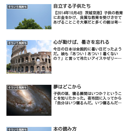
自立する子供たち
そういう気持ち
【2014年10月4日 茨城空港】子供の教育
にお金をかけ、良質な教育を受けさせて
あげることこそ大事だと多くの親は考え
ているに違いない。親が望むいい学校、
いい大学に通わせる。本人がやりたいと
言ったわけでもないのに子供にピアノを
習わせたり、外国...
心が動けば、暑さを忘れる
そういう気持ち
今日の日本は全国的に暑い日だったよう
だ。娘も「あつい！あつい！暑くない
の？」と言って冷たいアイスやゼリーを
食べていた。（それだけ冷やせば暑くな
いだろう）暑いのは自然現象だから仕方
がないとして、1日中ずっと「あつい！あ
つい！」とも言ってはいら...
夢はどこから
そういう気持ち
子供の頃、寝る瞬間はいつか？というこ
とを知りたかった。夜布団に入ってから
「自分はいつ寝るんだ。いつ寝るんだ」
と頭の中で繰り返し唱えながら寝たこと
がある。結果、わたしは寝入ってしまっ
た。（笑）起きる瞬間は意識があるので
「ここだ！」となんとなく...
本の読み方
そういう気持ち