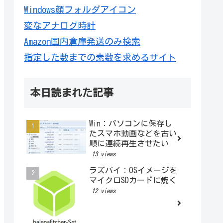
Windows顔フォルダアイコン
変なアナログ時計
Amazon国内倉庫発送のみ検索
指定した数までの素数を求めるサイト
本日読まれた記事
Win：パソコンに保存し
たスマホ動画などを古い
順に連続再生させたい
13 views
ラズパイ：OSイメージを
マイクロSDカードに焼く
12 views