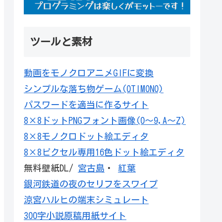
ツールと素材
動画をモノクロアニメGIFに変換
シンプルな落ち物ゲーム(OTIMONO)
パスワードを適当に作るサイト
8×8ドットPNGフォント画像(0～9,A～Z)
8×8モノクロドット絵エディタ
8×8ピクセル専用16色ドット絵エディタ
無料壁紙DL/
宮古島
・
紅葉
銀河鉄道の夜のセリフをスワイプ
涼宮ハルヒの端末シミュレート
300字小説原稿用紙サイト