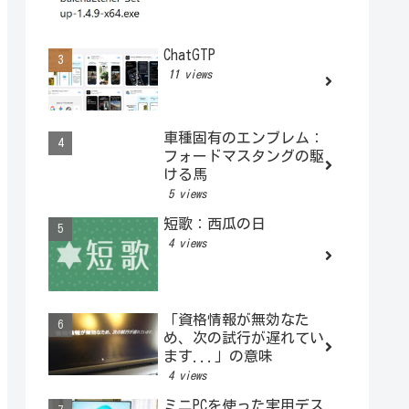
ChatGTP
11 views
車種固有のエンブレム：
フォードマスタングの駆
ける馬
5 views
短歌：西瓜の日
4 views
「資格情報が無効なた
め、次の試行が遅れてい
ます...」の意味
4 views
ミニPCを使った実用デス