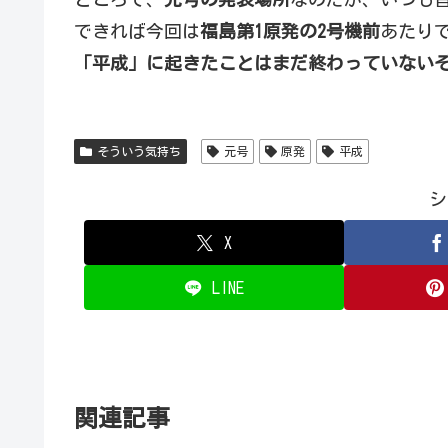
できれば今回は
福島第1原発の2号機前
あたり
「平成」に起きたことはまだ終わっていない
そういう気持ち
元号
原発
平成
シ
X
LINE
関連記事