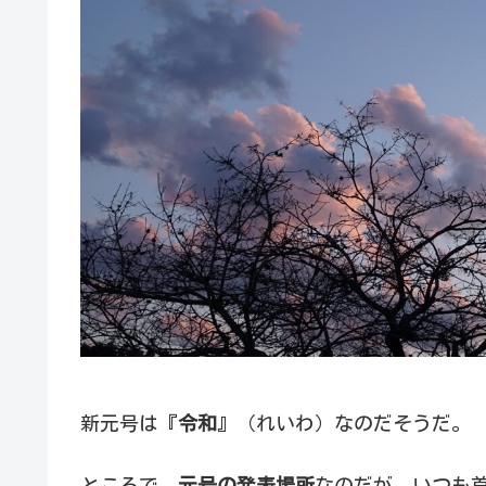
新元号は『
令和
』（れいわ）なのだそうだ。
ところで、
元号の発表場所
なのだが、いつも