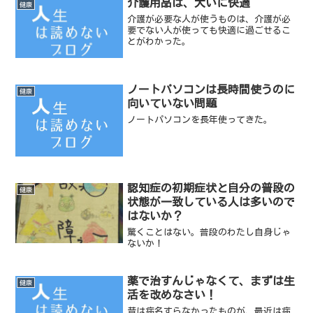
介護用品は、大いに快適
健康
介護が必要な人が使うものは、介護が必
要でない人が使っても快適に過ごせるこ
とがわかった。
ノートパソコンは長時間使うのに
健康
向いていない問題
ノートパソコンを長年使ってきた。
認知症の初期症状と自分の普段の
健康
状態が一致している人は多いので
はないか？
驚くことはない。普段のわたし自身じゃ
ないか！
薬で治すんじゃなくて、まずは生
健康
活を改めなさい！
昔は病名すらなかったものが、最近は病