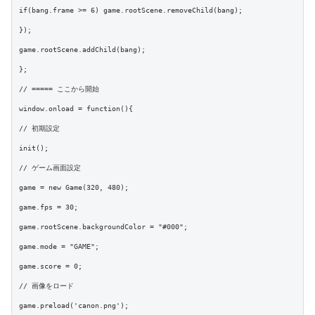
if(bang.frame >= 6) game.rootScene.removeChild(bang);

});

game.rootScene.addChild(bang);

};

// ===== ここから開始

window.onload = function(){

// 初期設定

init();

// ゲーム画面設定

game = new Game(320, 480);

game.fps = 30;

game.rootScene.backgroundColor = "#000";

game.mode = "GAME";

game.score = 0;

// 画像をロード

game.preload('canon.png');
