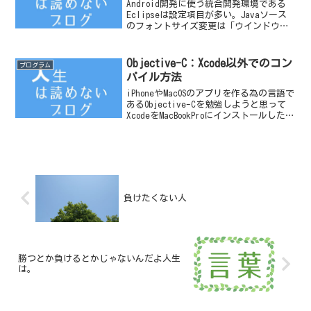
Android開発に使う統合開発環境である
Eclipseは設定項目が多い。Javaソース
のフォントサイズ変更は「ウインドウ」
「設定」ー「Java」ー「Javaエディタ」
ー「テキスト・フォント」XMLファイル
（これが最初分からなかった）のフォ...
Objective-C：Xcode以外でのコン
プログラム
パイル方法
iPhoneやMacOSのアプリを作る為の言語で
あるObjective-Cを勉強しようと思って
XcodeをMacBookProにインストールした
が、Xcode自体は、GUIを使って画面作成
から出来る開発環境であるため、
Objective-C...
負けたくない人
勝つとか負けるとかじゃないんだよ人生
は。