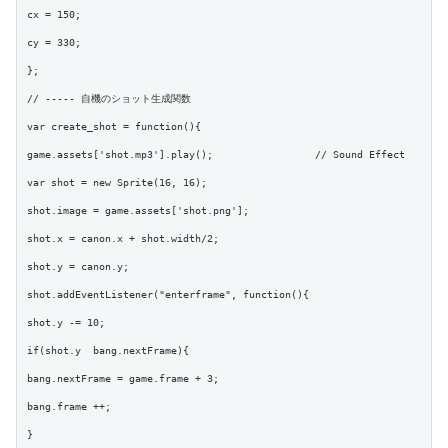
cx = 150;

cy = 330;

};

// ----- 自機のショット生成関数

var create_shot = function(){

game.assets['shot.mp3'].play();			// Sound Effect

var shot = new Sprite(16, 16);

shot.image = game.assets['shot.png'];

shot.x = canon.x + shot.width/2;

shot.y = canon.y;

shot.addEventListener("enterframe", function(){

shot.y -= 10;

if(shot.y  bang.nextFrame){

bang.nextFrame = game.frame + 3;

bang.frame ++;

}
