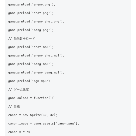
game.preload('enemy.png');

game.preload('shot.png');

game.preload('enemy_shot.png');

game.preload('bang.png');

// 効果音をロード

game.preload('shot.mp3');

game.preload('enemy_shot.mp3');

game.preload('bang.mp3');

game.preload('enemy_bang.mp3');

game.preload('bgm.mp3');

// ゲーム設定

game.onload = function(){

// 自機

canon = new Sprite(32, 32);

canon.image = game.assets['canon.png'];

canon.x = cx;
