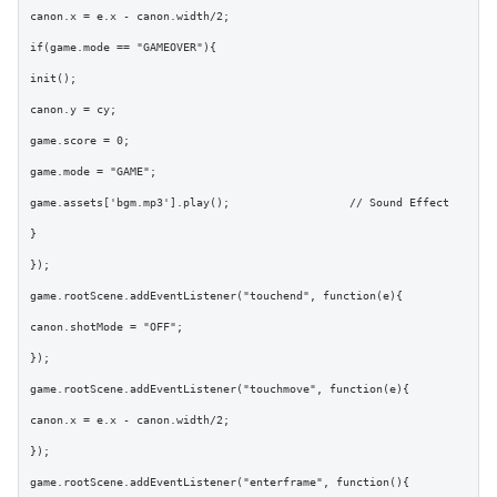
canon.x = e.x - canon.width/2;

if(game.mode == "GAMEOVER"){

init();

canon.y = cy;

game.score = 0;

game.mode = "GAME";

game.assets['bgm.mp3'].play();			// Sound Effect

}

});

game.rootScene.addEventListener("touchend", function(e){

canon.shotMode = "OFF";

});

game.rootScene.addEventListener("touchmove", function(e){

canon.x = e.x - canon.width/2;

});

game.rootScene.addEventListener("enterframe", function(){
