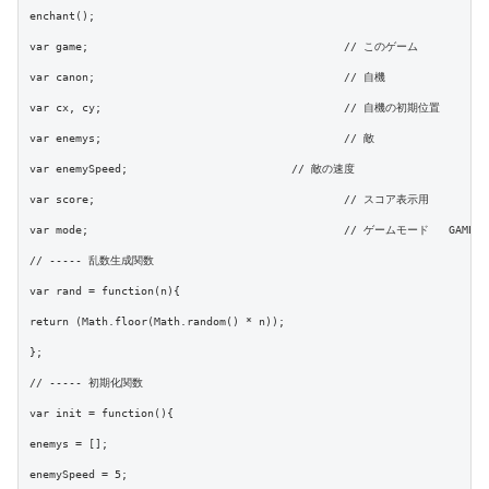
enchant();

var game;					// このゲーム

var canon;					// 自機

var cx, cy;					// 自機の初期位置

var enemys;					// 敵

var enemySpeed;				// 敵の速度

var score;					// スコア表示用

var mode;					// ゲームモード	GAME/GAMEOVER

// ----- 乱数生成関数

var rand = function(n){

return (Math.floor(Math.random() * n));

};

// ----- 初期化関数

var init = function(){

enemys = [];

enemySpeed = 5;
