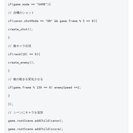
if(game.mode == "GAME"){

// 自機のショット

if(canon.shotMode == "ON" && game.frame % 5 == 0){

create_shot();

}

// 敵キャラ出現

if(rand(10) == 0){

create_enemy();

}

// 敵の動きを変化させる

if(game.frame % 150 == 0) enemySpeed +=2;

}

});

// シーンにキャラを追加

game.rootScene.addChild(canon);

game.rootScene.addChild(score);
