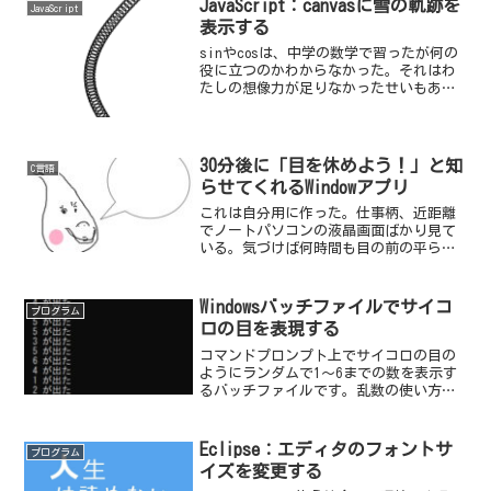
JavaScript：canvasに雪の軌跡を
JavaScript
表示する
sinやcosは、中学の数学で習ったが何の
役に立つのかわからなかった。それはわ
たしの想像力が足りなかったせいもあ
る。sinやcosの波打つグラフを見て日常
のゆらゆらした動きや雪が降ってくるよ
うな動きに想像力が及ばなかった。サン
プルを見る
30分後に「目を休めよう！」と知
C言語
らせてくれるWindowアプリ
これは自分用に作った。仕事柄、近距離
でノートパソコンの液晶画面ばかり見て
いる。気づけば何時間も目の前の平らな
面から発せられるブルーライトを見てい
るのだから目に良いはずが無い。目は宝
だ。
Windowsバッチファイルでサイコ
プログラム
ロの目を表現する
コマンドプロンプト上でサイコロの目の
ようにランダムで1～6までの数を表示す
るバッチファイルです。乱数の使い方サ
ンプルとして参考になるかと思います。
Eclipse：エディタのフォントサ
プログラム
イズを変更する