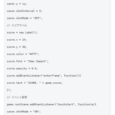
canon.y = cy;

canon.shotInterval = 5;

canon.shotMode = "OFF";

// スコアラベル

score = new Label();

score.x = 24;

score.y = 36;

score.color = "#fff";

score.font = "24px Impact";

score.opacity = 0.6;

score.addEventListener("enterframe", function(){

score.text = "SCORE: " + game.score;

});

// イベント処理

game.rootScene.addEventListener("touchstart", function(e){

canon.shotMode = "ON";
