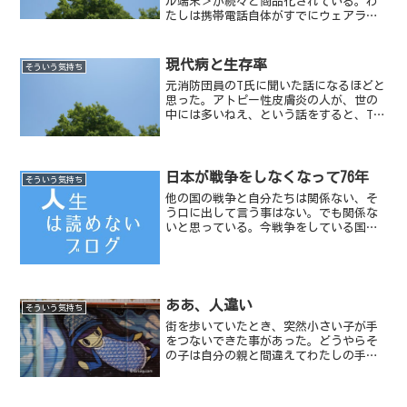
ル端末＞が続々と商品化されている。わ
たしは携帯電話自体がすでにウェアラブ
ル（身につけられる）に近いと思ってい
たが、さらに身につけやすく小型になっ
て登場してきた。
現代病と生存率
そういう気持ち
元消防団員のT氏に聞いた話になるほどと
思った。アトピー性皮膚炎の人が、世の
中には多いねえ、という話をすると、T氏
はこう答えた。
日本が戦争をしなくなって76年
そういう気持ち
他の国の戦争と自分たちは関係ない、そ
う口に出して言う事はない。でも関係な
いと思っている。今戦争をしている国の
人たちも、かつてはそうだったかもしれ
ない。
ああ、人違い
そういう気持ち
街を歩いていたとき、突然小さい子が手
をつないできた事があった。どうやらそ
の子は自分の親と間違えてわたしの手を
握ってしまったらしく、しばらくの間わ
たしを親だと勘違いして一緒に歩いてい
た。もちろんその子は安心しきっている