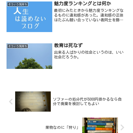
顔である。その子がわたし...
魅力度ランキングとは何か
そういう気持ち
最初にみたときから魅力度ランキングな
るものに違和感があった。違和感の正体
はたぶん競い合っていない者同士を勝手
に順位付けしているからかもしれない。
教育は死なず
そういう気持ち
出来る人ばかりの社会というのは、いい
社会だろうか。
ソファーの処分代が5000円掛かるなら自
分で廃棄を検討してもよい
果物なのに「狩り」