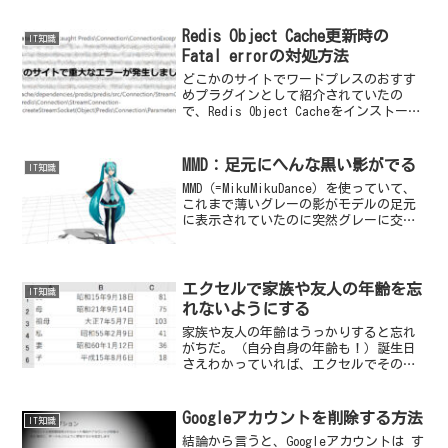
設定方法です。
Redis Object Cache更新時の
IT知識
Fatal errorの対処方法
どこかのサイトでワードプレスのおすす
めプラグインとして紹介されていたの
で、Redis Object Cacheをインストール
したが更新時に難があった。
MMD：足元にへんな黒い影がでる
IT知識
MMD（=MikuMikuDance）を使っていて、
これまで薄いグレーの影がモデルの足元
に表示されていたのに突然グレーに交じ
り真っ黒なへんな影が出るようになっ
た。
エクセルで家族や友人の年齢を忘
IT知識
れないようにする
家族や友人の年齢はうっかりすると忘れ
がちだ。（自分自身の年齢も！）誕生日
さえわかっていれば、エクセルでその人
の現在の年齢を把握できる。
Googleアカウントを削除する方法
IT知識
結論から言うと、Googleアカウントは す