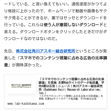
ードしている、と言い換えてもいい。通信速度がかつてよ
り格段に上がったので、ホームページで動画や画像もサク
サク見ることができるが、裏ではせっせとダウンロードを
行っている。これらは
使う人が意図しないダウンロード
と
言える。ダウンロードボタンをクリックしたときだけがダ
ウンロードなのではないのだ。
先日、
株式会社角川アスキー総合研究所
というところが発
表した「
スマホでのコンテンツ視聴に占める広告の比率調
査
」が興味深かった。
「スマホでのコンテンツ視聴に占める広告の比率
調査」を実施 主要Webサイトのデータ転送量、平
均4割は広告｜ニュース｜角川アスキー総合研究
所（Kadokawa Ascii Research Laboratories,
Inc.）
「スマホでのコンテンツ視聴に占める広告の比率調査」を
実施 主要Webサイトのデータ転送量、平均4割は広告
www.lab-kadokawa.com