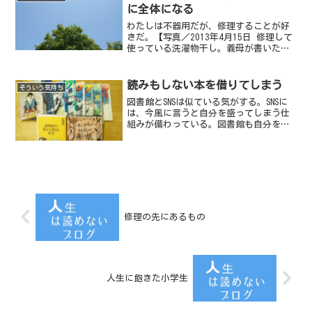
に全体になる
わたしは不器用だが、修理することが好
きだ。【写真／2013年4月15日 修理して
使っている洗濯物干し。義母が書いた購
入日付がH６.12と見えている】20年も昔
のプラスチック製の洗濯物干しを修理し
て使っていたりする。
読みもしない本を借りてしまう
そういう気持ち
図書館とSNSは似ている気がする。SNSに
は、今風に言うと自分を盛ってしまう仕
組みが備わっている。図書館も自分を盛
ってしまうのだ。（わたしだけかもしれ
ないが）
修理の先にあるもの
人生に飽きた小学生