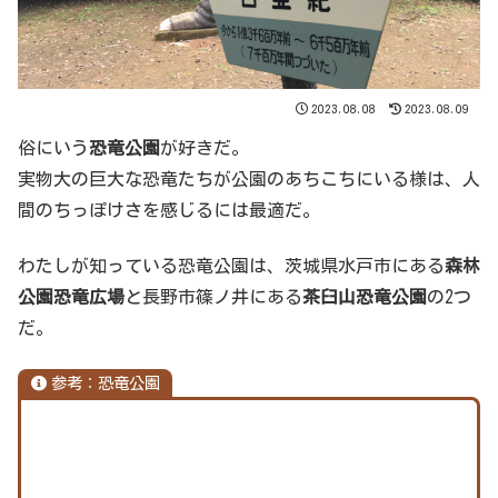
2023.08.08
2023.08.09
俗にいう
恐竜公園
が好きだ。
実物大の巨大な恐竜たちが公園のあちこちにいる様は、人
間のちっぽけさを感じるには最適だ。
わたしが知っている恐竜公園は、茨城県水戸市にある
森林
公園恐竜広場
と長野市篠ノ井にある
茶臼山恐竜公園
の2つ
だ。
参考：恐竜公園