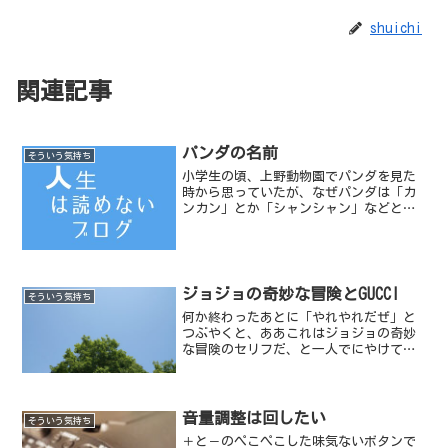
shuichi
関連記事
パンダの名前
そういう気持ち
小学生の頃、上野動物園でパンダを見た
時から思っていたが、なぜパンダは「カ
ンカン」とか「シャンシャン」などと同
じ音を2回繰り返す名前が多いのだろう
か？
ジョジョの奇妙な冒険とGUCCI
そういう気持ち
何か終わったあとに「やれやれだぜ」と
つぶやくと、ああこれはジョジョの奇妙
な冒険のセリフだ、と一人でにやけてし
まう。漫画の力は日常の会話にも影響を
与えている。
音量調整は回したい
そういう気持ち
＋と－のぺこぺこした味気ないボタンで