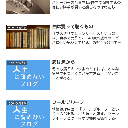
スピーカーの音量を1段階ずつ調整するの
は使い勝手が悪いと感じるのはわたしだ
けだろうか？
曲は買って聴くもの
そういう気持ち
サブスクリプションサービスというの
は、食事で言うところの食べ放題サービ
スに近い気がしている。2時間1500円で全
品食べ放題！とかそういった類の考え方
だ。
病は気から
そういう気持ち
何でも病名をつけようとすれば、どんな
病名でもつけることができる、と聞いた
ことがある。
フールプルーフ
そういう気持ち
情報処理用語に「フールプルーフ」とい
うものがある。バカ防止と訳す。フール
プルーフとは、何かの機械を操作する人
に対して、誤った操作をしないように手
順などを配慮したり、誤って操作しても