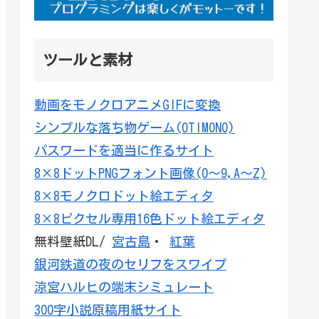
ツールと素材
動画をモノクロアニメGIFに変換
シンプルな落ち物ゲーム(OTIMONO)
パスワードを適当に作るサイト
8×8ドットPNGフォント画像(0～9,A～Z)
8×8モノクロドット絵エディタ
8×8ピクセル専用16色ドット絵エディタ
無料壁紙DL/
宮古島
・
紅葉
銀河鉄道の夜のセリフをスワイプ
涼宮ハルヒの端末シミュレート
300字小説原稿用紙サイト