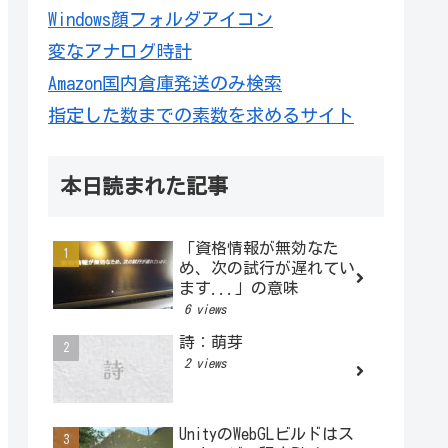
Windows顔フォルダアイコン
変なアナログ時計
Amazon国内倉庫発送のみ検索
指定した数までの素数を求めるサイト
本日読まれた記事
「資格情報が無効なた
め、次の試行が遅れてい
ます...」の意味
6 views
詩：萌芽
2 views
UnityのWebGLビルドはス