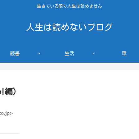
生きている限り人生は読めません
人生は読めないブログ
読書
生活
車
o!編）