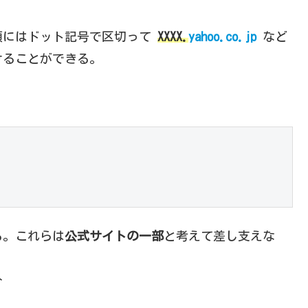
頭にはドット記号で区切って
XXXX.
yahoo.co.jp
など
けることができる。
る。これらは
公式サイトの一部
と考えて差し支えな
分