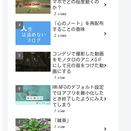
マホでどの程度動くの
か？
2 views
「心のノート」を再配布
することの意味
2 views
コンデジで撮影した動画
をモノクロのアニメGIF
にして元の音をつけた動
画にする
1 view
HWiNFOのデフォルト設定
ではアプリを最小化した
とき終了したようにみえ
てしまう
1 view
「雑草」
1 view