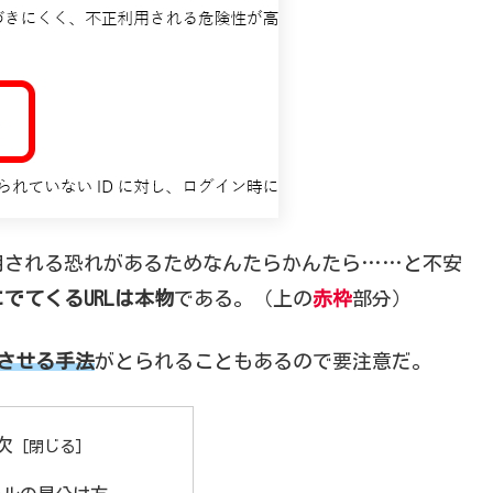
用される恐れがあるためなんたらかんたら……と不安
でてくるURLは本物
である。（上の
赤枠
部分）
心させる手法
がとられることもあるので要注意だ。
次