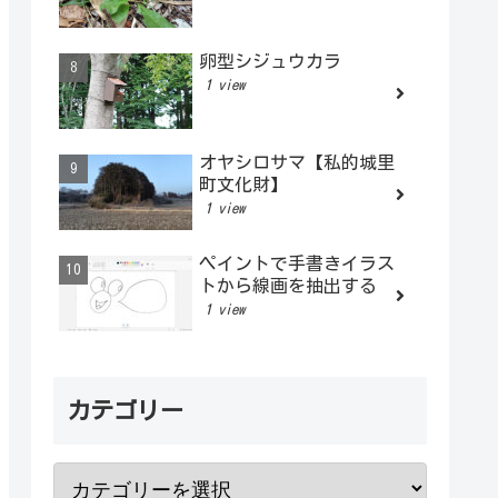
卵型シジュウカラ
1 view
オヤシロサマ【私的城里
町文化財】
1 view
ペイントで手書きイラス
トから線画を抽出する
1 view
カテゴリー