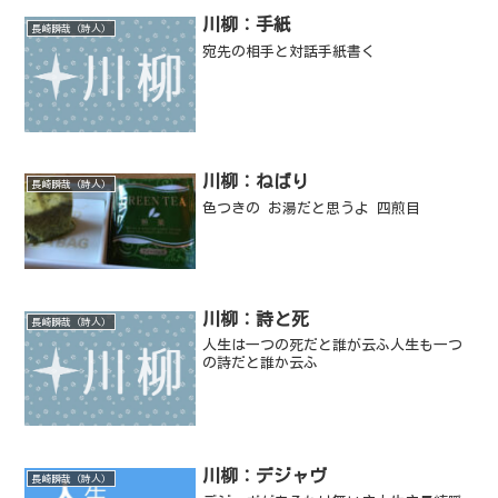
川柳：手紙
長崎瞬哉（詩人）
宛先の相手と対話手紙書く
川柳：ねばり
長崎瞬哉（詩人）
色つきの お湯だと思うよ 四煎目
川柳：詩と死
長崎瞬哉（詩人）
人生は一つの死だと誰が云ふ人生も一つ
の詩だと誰か云ふ
川柳：デジャヴ
長崎瞬哉（詩人）