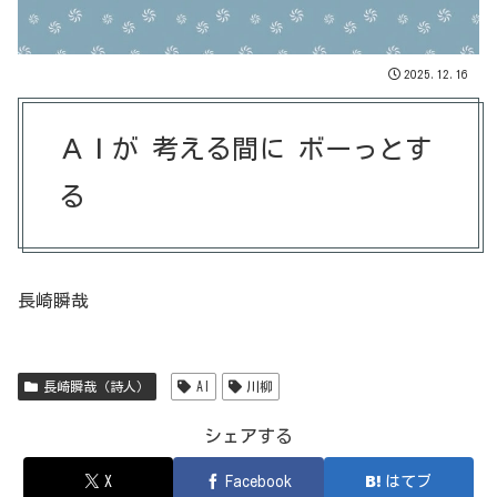
2025.12.16
ＡＩが 考える間に ボーっとす
る
長崎瞬哉
長崎瞬哉（詩人）
AI
川柳
シェアする
X
Facebook
はてブ