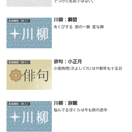
でつけた名前ではない。
川柳：瞬間
長崎瞬哉（詩人）
あくびする 前の一瞬 変な顔
俳句：小正月
長崎瞬哉（詩人）
小夜時雨(さよしぐれ)はや新年も十五日
川柳：旅観
長崎瞬哉（詩人）
悩んでるぼくらは今も旅の途中