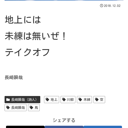
2018.12.02
地上には
未練は無いぜ！
テイクオフ
長崎瞬哉
長崎瞬哉（詩人）
地上
川柳
未練
空
長崎瞬哉
鳥
シェアする