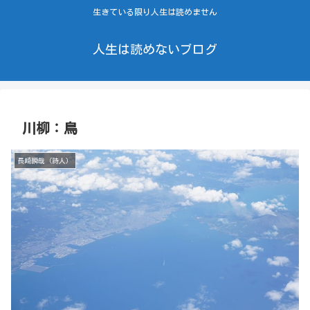
生きている限り人生は読めません
人生は読めないブログ
川柳：鳥
長崎瞬哉（詩人）