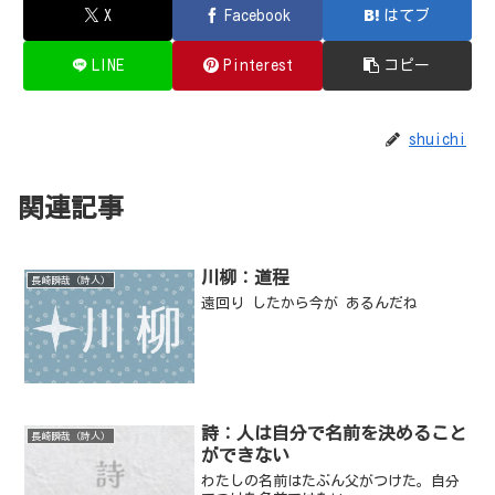
X
Facebook
はてブ
LINE
Pinterest
コピー
shuichi
関連記事
川柳：道程
長崎瞬哉（詩人）
遠回り したから今が あるんだね
詩：人は自分で名前を決めること
長崎瞬哉（詩人）
ができない
わたしの名前はたぶん父がつけた。自分