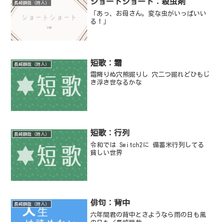
ショートショート：殺虫剤
長崎瞬哉（詩人）
「あっ、お母さん。変な虫がいっぱいい
る！」
短歌：霜
長崎瞬哉（詩人）
霜降りぬ穴熊掘りし 穴二つ掘れどひもじ
き浮き世なるかな
短歌：行列
長崎瞬哉（詩人）
令和では Switch2に 備蓄米行列してる
貧しい世界
俳句：背中
長崎瞬哉（詩人）
六年間君の背中とさようなら雨の日も風