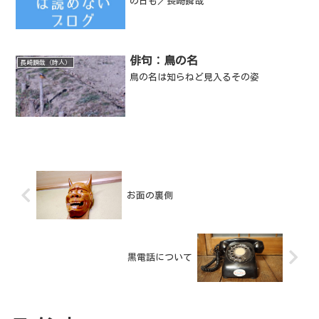
の日も／長崎瞬哉
俳句：鳥の名
長崎瞬哉（詩人）
鳥の名は知らねど見入るその姿
お面の裏側
黒電話について