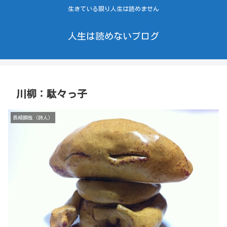
生きている限り人生は読めません
人生は読めないブログ
川柳：駄々っ子
長崎瞬哉（詩人）