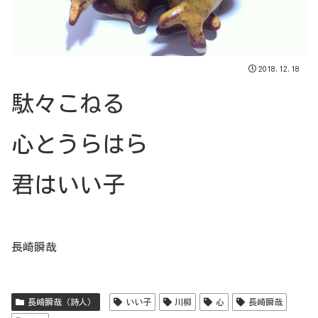
2018.12.18
駄々こねる
心とうらはら
君はいい子
長崎瞬哉
長崎瞬哉（詩人）
いい子
川柳
心
長崎瞬哉