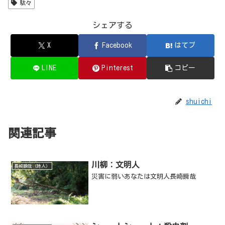
駄々
シェアする
X
Facebook
はてブ
LINE
Pinterest
コピー
shuichi
関連記事
川柳：文明人
長崎瞬哉（詩人）
災害に弱いあなたは文明人長崎瞬哉