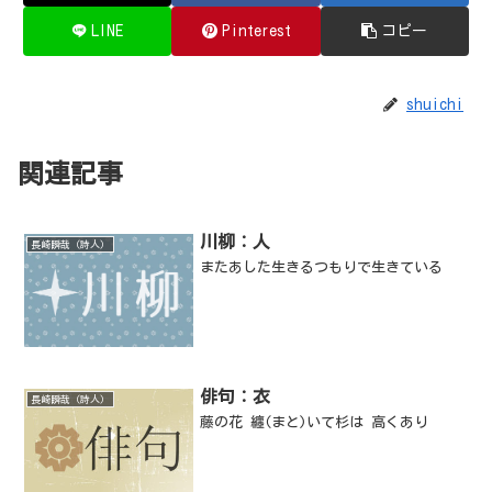
LINE
Pinterest
コピー
shuichi
関連記事
川柳：人
長崎瞬哉（詩人）
またあした生きるつもりで生きている
俳句：衣
長崎瞬哉（詩人）
藤の花 纏(まと)いて杉は 高くあり