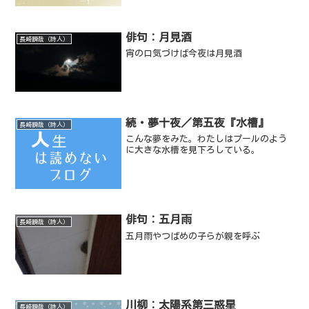
俳句：月見酒
長崎瞬哉（詩人）
宵の口気づけば今夜は月見酒
続・夢十夜／第五夜『水槽』
長崎瞬哉（詩人）
こんな夢をみた。わたしはプールのよう
に大きな水槽を見下ろしている。
俳句：五月雨
長崎瞬哉（詩人）
五月雨やつばめの子らが親を呼ぶ
川柳：太陽系第三惑星
長崎瞬哉（詩人）