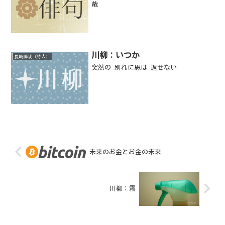
哉
川柳：いつか
長崎瞬哉（詩人）
突然の 別れに恩は 返せない
未来のお金とお金の未来
川柳：霧