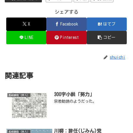
シェアする
X
Facebook
はてブ
LINE
Pinterest
コピー
shuichi
関連記事
300字小説「努力」
長崎瞬哉（詩人）
宗教勧誘のようだった。
川柳：辞任(じみん)党
長崎瞬哉（詩人）