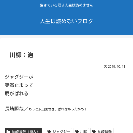
生きている限り人生は読めません
人生は読めないブログ
川柳：泡
2019.10.11
ジャグジーが
突然止まって
屁がばれる
長崎瞬哉／
もっと沢山出せば、ばれなかったかも！
長崎瞬哉（詩人）
ジャグジー
川柳
長崎瞬哉