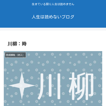
生きている限り人生は読めません
人生は読めないブログ
川柳：時
長崎瞬哉（詩人）