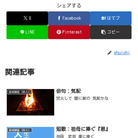
シェアする
X
Facebook
はてブ
LINE
Pinterest
コピー
shuichi
関連記事
俳句：気配
長崎瞬哉（詩人）
焚火して 闇に獣の 気配かな
短歌：祖母に捧ぐ『恩』
長崎瞬哉（詩人）
祖母 武田 廣に捧ぐ