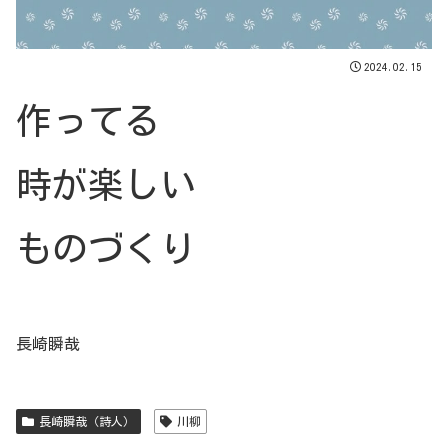
2024.02.15
作ってる
時が楽しい
ものづくり
長崎瞬哉
長崎瞬哉（詩人）
川柳