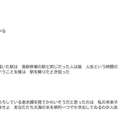
かな
着いた駅は 各駅停車の駅と同じだった人は皆 人生という時間の
いうことを僕は 駅を降りたとき知った
おろしている老夫婦を見てかわいそうだと思ったのは 私の未来子
待せよ あなたたち大海の水を柄杓一つでかき出してゐるわが人生