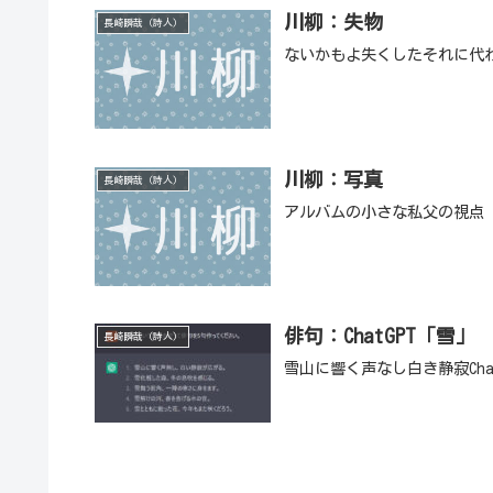
川柳：失物
長崎瞬哉（詩人）
ないかもよ失くしたそれに代
川柳：写真
長崎瞬哉（詩人）
アルバムの小さな私父の視点
俳句：ChatGPT「雪」
長崎瞬哉（詩人）
雪山に響く声なし白き静寂Ch