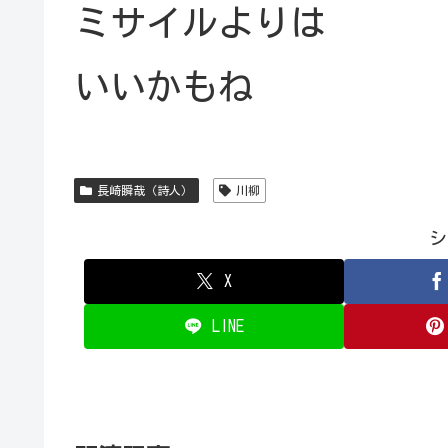
ミサイルよりは
いいかもね
長崎瞬哉（詩人）
川柳
シ
X
LINE