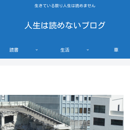
生きている限り人生は読めません
人生は読めないブログ
読書
生活
車