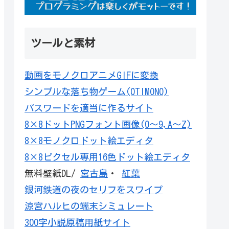
ツールと素材
動画をモノクロアニメGIFに変換
シンプルな落ち物ゲーム(OTIMONO)
パスワードを適当に作るサイト
8×8ドットPNGフォント画像(0～9,A～Z)
8×8モノクロドット絵エディタ
8×8ピクセル専用16色ドット絵エディタ
無料壁紙DL/
宮古島
・
紅葉
銀河鉄道の夜のセリフをスワイプ
涼宮ハルヒの端末シミュレート
300字小説原稿用紙サイト