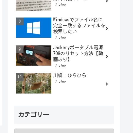
1 view
Windowsでファイル名に
完全一致するファイルを
検索したい
1 view
Jackeryポータブル電源
708のリセット方法【動
画あり】
1 view
川柳：ひらひら
1 view
カテゴリー