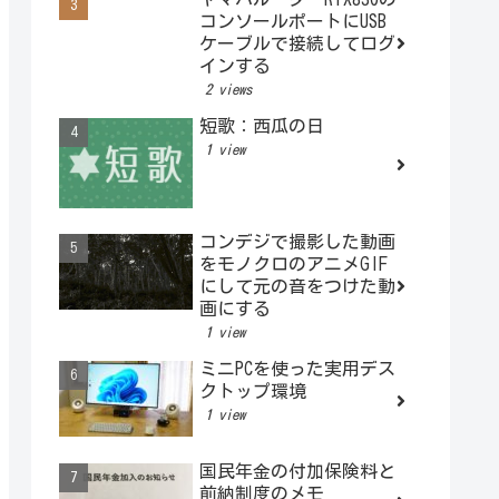
コンソールポートにUSB
ケーブルで接続してログ
インする
2 views
短歌：西瓜の日
1 view
コンデジで撮影した動画
をモノクロのアニメGIF
にして元の音をつけた動
画にする
1 view
ミニPCを使った実用デス
クトップ環境
1 view
国民年金の付加保険料と
前納制度のメモ