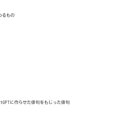
わるもの
atGPTに作らせた俳句をもじった俳句