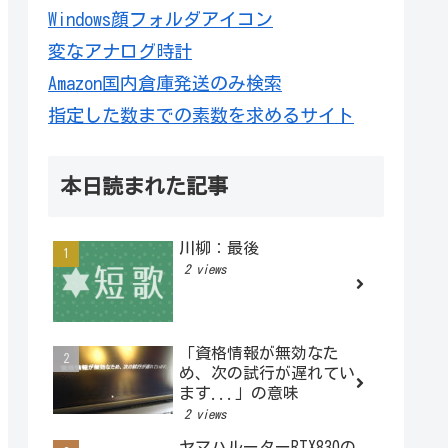
Windows顔フォルダアイコン
変なアナログ時計
Amazon国内倉庫発送のみ検索
指定した数までの素数を求めるサイト
本日読まれた記事
川柳：最後
2 views
「資格情報が無効なた
め、次の試行が遅れてい
ます...」の意味
2 views
ヤマハルーターRTX830の