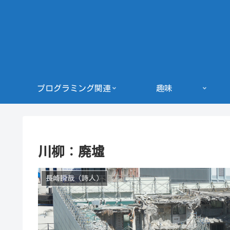
プログラミング関連
趣味
川柳：廃墟
長崎瞬哉（詩人）