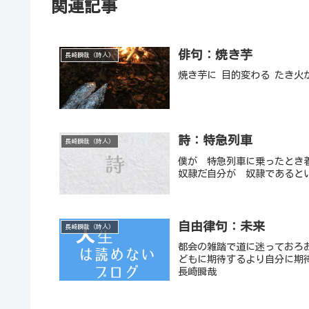
関連記事
俳句：焼き芋
長崎瞬哉（詩人）
焼き芋に 目的変わる たき火
詩：特急列車
長崎瞬哉（詩人）
僕が 特急列車に乗ったとき
奴隷だ自分が 奴隷であると
自由律句：未来
長崎瞬哉（詩人）
都会の雑踏で道に迷っておろ
どもに期待するより自分に期
長崎瞬哉