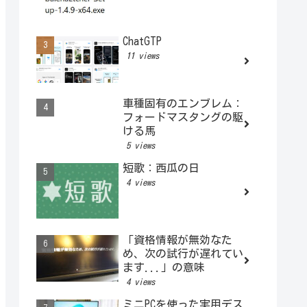
ChatGTP
11 views
車種固有のエンブレム：
フォードマスタングの駆
ける馬
5 views
短歌：西瓜の日
4 views
「資格情報が無効なた
め、次の試行が遅れてい
ます...」の意味
4 views
ミニPCを使った実用デス