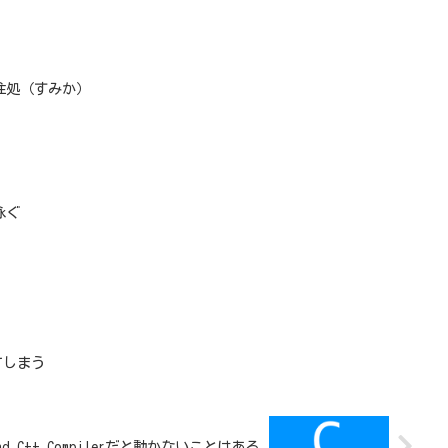
住処（すみか）
泳ぐ
てしまう
d C++ Compilerだと動かないことはある