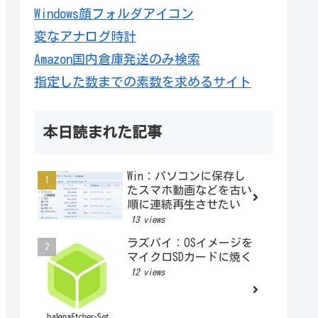
Windows顔フォルダアイコン
変なアナログ時計
Amazon国内倉庫発送のみ検索
指定した数までの素数を求めるサイト
本日読まれた記事
Win：パソコンに保存し
たスマホ動画などを古い
順に連続再生させたい
13 views
ラズパイ：OSイメージを
マイクロSDカードに焼く
12 views