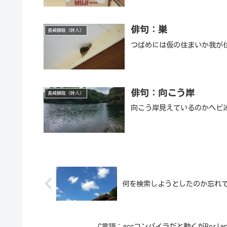
俳句：巣
長崎瞬哉（詩人）
つばめには仮の住まいか我が
俳句：向こう岸
長崎瞬哉（詩人）
向こう岸見えているのかヘビ
何を検索しようとしたのか忘れ
C言語：gccコンパイラだと動くがBorlan