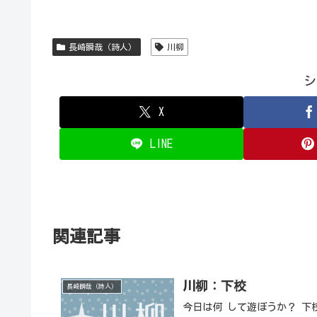
長崎瞬哉（詩人）
川柳
シ
X
LINE
関連記事
川柳：下校
長崎瞬哉（詩人）
今日は何 して遊ぼうか？ 下