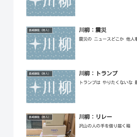
川柳：震災
長崎瞬哉（詩人）
震災の ニュースどこか 他人
川柳：トランプ
長崎瞬哉（詩人）
トランプは やりたくないな 
川柳：リレー
長崎瞬哉（詩人）
沢山の人の手を借り届く箱