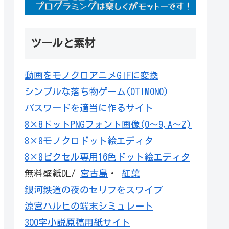
ツールと素材
動画をモノクロアニメGIFに変換
シンプルな落ち物ゲーム(OTIMONO)
パスワードを適当に作るサイト
8×8ドットPNGフォント画像(0～9,A～Z)
8×8モノクロドット絵エディタ
8×8ピクセル専用16色ドット絵エディタ
無料壁紙DL/
宮古島
・
紅葉
銀河鉄道の夜のセリフをスワイプ
涼宮ハルヒの端末シミュレート
300字小説原稿用紙サイト