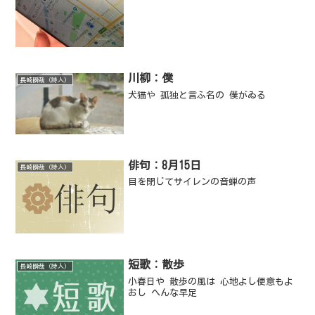
川柳：僕
長崎瞬哉（詩人）
犬猫や 孤独と言ふ名の 僕がゐる
俳句：8月15日
長崎瞬哉（詩人）
目を閉じてサイレンの音蝉の声
短歌：散歩
長崎瞬哉（詩人）
小春日や 散歩の風は 心地よし便意もよ
おし へんな早足