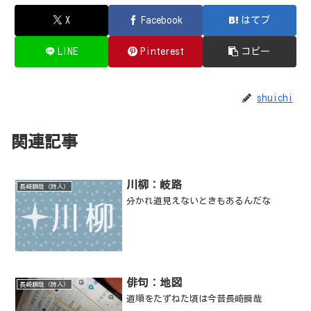
X
Facebook
はてブ
LINE
Pinterest
コピー
shuichi
関連記事
川柳：岐路
長崎瞬哉（詩人）
分かれ道見えないときもあるんだな
俳句：地図
長崎瞬哉（詩人）
道順をたずねた頃は今昔長崎瞬哉