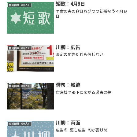
短歌：4月9日
長崎瞬哉（詩人）
早世の夫の命日忍びつつ初孫祝う４月９
日
川柳：広告
長崎瞬哉（詩人）
限定の広告だれも信じない
俳句：城跡
長崎瞬哉（詩人）
亡き城や眼下に広がる過去の夢
川柳：両面
長崎瞬哉（詩人）
広告の 裏も広告 句が書けぬ