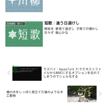
短歌：逢う日遥けし
長崎瞬哉（詩人）
解放を 夢見て過ぎし 子育ての懐かし
日々ぞ 親心かな
ラズパイ：AquesTalk Piでテキストファ
イルからWAVEにするオプションを忘れて
しまうのでシェル化する
椿の木をしっぽに見立てた猫のような木
工動物