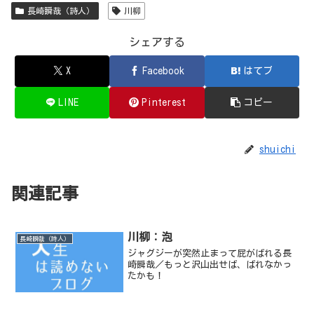
長崎瞬哉（詩人）
川柳
シェアする
X
Facebook
はてブ
LINE
Pinterest
コピー
shuichi
関連記事
川柳：泡
長崎瞬哉（詩人）
ジャグジーが突然止まって屁がばれる長
崎瞬哉／もっと沢山出せば、ばれなかっ
たかも！