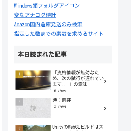
Windows顔フォルダアイコン
変なアナログ時計
Amazon国内倉庫発送のみ検索
指定した数までの素数を求めるサイト
本日読まれた記事
「資格情報が無効なた
め、次の試行が遅れてい
ます...」の意味
6 views
詩：萌芽
2 views
UnityのWebGLビルドはス