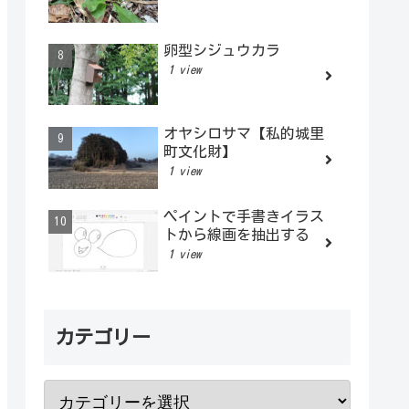
卵型シジュウカラ
1 view
オヤシロサマ【私的城里
町文化財】
1 view
ペイントで手書きイラス
トから線画を抽出する
1 view
カテゴリー