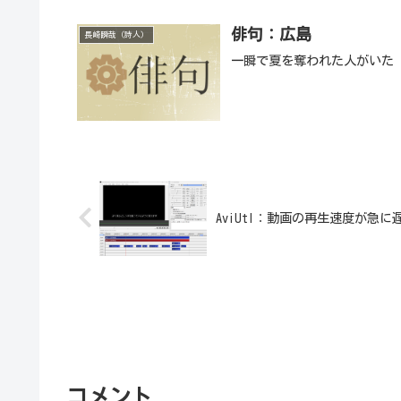
俳句：広島
長崎瞬哉（詩人）
一瞬で夏を奪われた人がいた
AviUtl：動画の再生速度が急
コメント