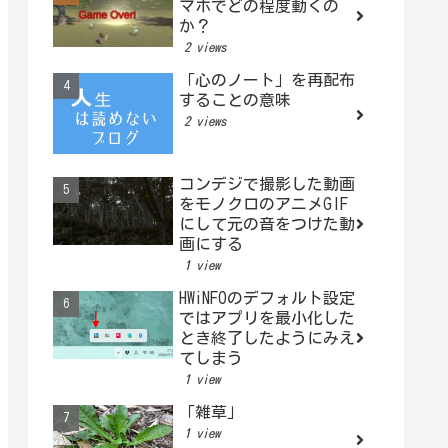
マホでどの程度動くの
か？
2 views
「心のノート」を再配布
することの意味
2 views
コンデジで撮影した動画
をモノクロのアニメGIF
にして元の音をつけた動
画にする
1 view
HWiNFOのデフォルト設定
ではアプリを最小化した
とき終了したようにみえ
てしまう
1 view
「雑草」
1 view