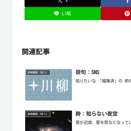
X
LINE
関連記事
俳句：SNS
長崎瞬哉（詩人）
知りたいな 「編集済」の 前
詩：知らない夜空
長崎瞬哉（詩人）
君が近頃、星を見なくなって