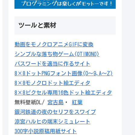
ツールと素材
動画をモノクロアニメGIFに変換
シンプルな落ち物ゲーム(OTIMONO)
パスワードを適当に作るサイト
8×8ドットPNGフォント画像(0～9,A～Z)
8×8モノクロドット絵エディタ
8×8ピクセル専用16色ドット絵エディタ
無料壁紙DL/
宮古島
・
紅葉
銀河鉄道の夜のセリフをスワイプ
涼宮ハルヒの端末シミュレート
300字小説原稿用紙サイト