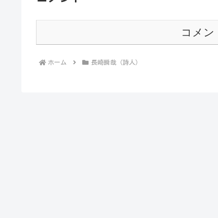
コメン
ホーム
長崎瞬哉（詩人）