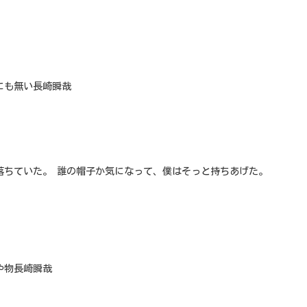
にも無い長崎瞬哉
落ちていた。 誰の帽子か気になって、僕はそっと持ちあげた。
や物長崎瞬哉