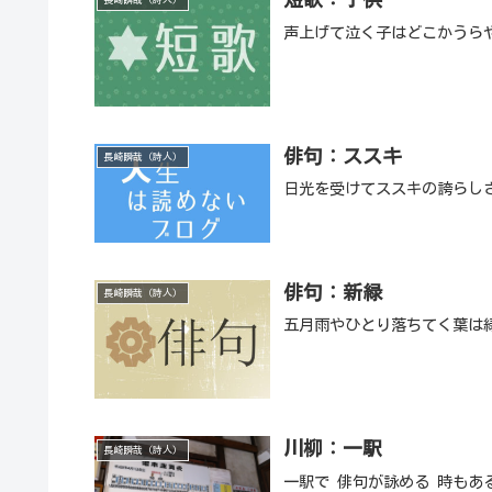
声上げて泣く子はどこかうら
俳句：ススキ
長崎瞬哉（詩人）
日光を受けてススキの誇らし
俳句：新緑
長崎瞬哉（詩人）
五月雨やひとり落ちてく葉は
川柳：一駅
長崎瞬哉（詩人）
一駅で 俳句が詠める 時もあ