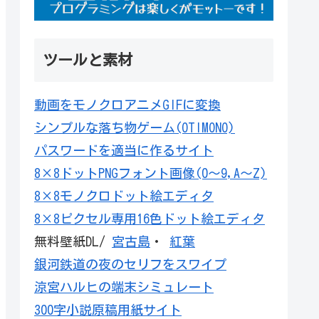
ツールと素材
動画をモノクロアニメGIFに変換
シンプルな落ち物ゲーム(OTIMONO)
パスワードを適当に作るサイト
8×8ドットPNGフォント画像(0～9,A～Z)
8×8モノクロドット絵エディタ
8×8ピクセル専用16色ドット絵エディタ
無料壁紙DL/
宮古島
・
紅葉
銀河鉄道の夜のセリフをスワイプ
涼宮ハルヒの端末シミュレート
300字小説原稿用紙サイト