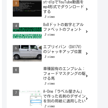
yt-dlpでYouTube動画を
mp4形式でダウンロード
する
3 views
8x8ドットの数字とアル
ファベットのフォント
3 views
エブリイバン（DA17V）
のジャッキアップ位置
3 views
車種固有のエンブレム：
フォードマスタングの駆
ける馬
3 views
A-One「ラベル屋さん」
で作った名刺のデザイン
を別の用紙に適用したい
2 views