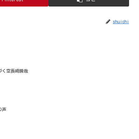
shuichi
づく空長崎瞬哉
の声