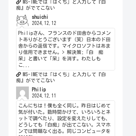
MS-IMEでは「はくち」と入力して『白
痴』がでてこない
shuichi
2024.12.12
Philipさん、フランスのド田舎からコメン
トありがとうございます（笑）日本のド田
舎からの返信です。マイクロソフトはあま
り信用できません。> 解決策;「白 痴
呆」と書いて「呆」を消す。わたしも
こ...
MS-IMEでは「はくち」と入力して『白
痴』がでてこない
Philip
2024.12.11
こんにちは！僕も全く同じ。昨日はじめて
気が付いた。数時間かけて、いろいろとネ
ットで調べたり、設定を変えたりしても、
どうしても「白痴」が出てこない。スマホ
ンでは問題なく出る。同じコンピュータを