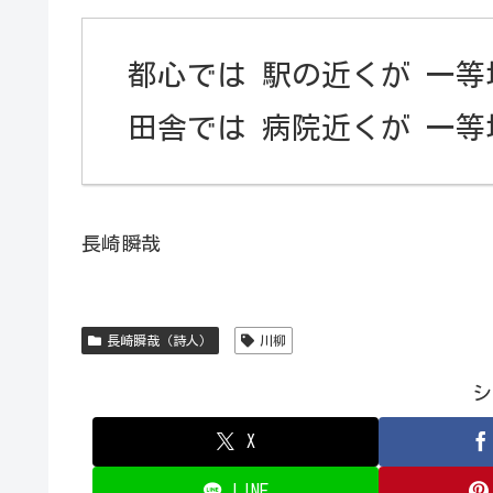
都心では 駅の近くが 一等
田舎では 病院近くが 一等
長崎瞬哉
長崎瞬哉（詩人）
川柳
シ
X
LINE