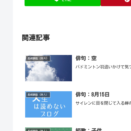
関連記事
俳句：空
長崎瞬哉（詩人）
バドミントン羽追いかけて気
俳句：8月15日
長崎瞬哉（詩人）
サイレンに目を閉じて入る蝉
短歌：子供
長崎瞬哉（詩人）