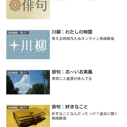
川柳：わたしの時間
長崎瞬哉（詩人）
考える時間与えぬオンライン長崎瞬哉
俳句：お～いお茶風
長崎瞬哉（詩人）
青空に入道雲が挑んでる
俳句：好きなこと
長崎瞬哉（詩人）
好きなことなんだったっけ？過去に聞く
長崎瞬哉