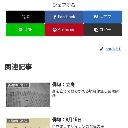
シェアする
X
Facebook
はてブ
LINE
Pinterest
コピー
shuichi
関連記事
俳句：立身
長崎瞬哉（詩人）
身を立てて振りかえる頃親は無し長崎瞬
哉
俳句：8月15日
長崎瞬哉（詩人）
目を閉じてサイレンの音蝉の声