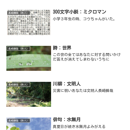
300文字小説：ミクロマン
長崎瞬哉（詩人）
小学３年生の時、コウちゃんがいた。
詩：世界
長崎瞬哉（詩人）
この世の全てはあなたに対する問いかけ
だ答えが消えてしまわないうちに
川柳：文明人
長崎瞬哉（詩人）
災害に弱いあなたは文明人長崎瞬哉
俳句：水無月
長崎瞬哉（詩人）
真夏日が続き水無月よみがえる