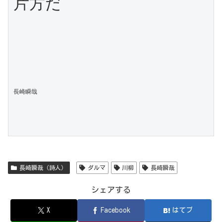
片方だ

長崎瞬哉
長崎瞬哉（詩人）
ダルマ
川柳
長崎瞬哉
シェアする
X
Facebook
はてブ