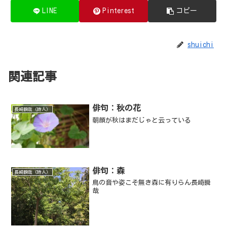
LINE
Pinterest
コピー
shuichi
関連記事
俳句：秋の花
長崎瞬哉（詩人）
朝顔が秋はまだじゃと云っている
俳句：森
長崎瞬哉（詩人）
鳥の音や姿こそ無き森に有りらん長崎瞬
哉