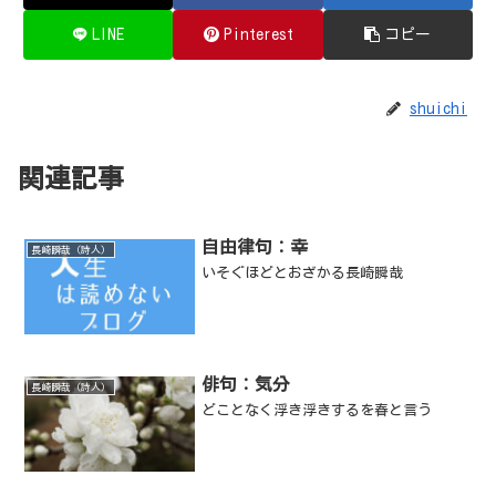
LINE
Pinterest
コピー
shuichi
関連記事
自由律句：幸
長崎瞬哉（詩人）
いそぐほどとおざかる長崎瞬哉
俳句：気分
長崎瞬哉（詩人）
どことなく浮き浮きするを春と言う