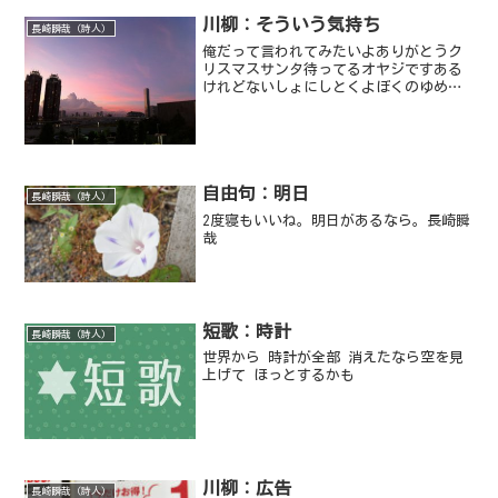
川柳：そういう気持ち
長崎瞬哉（詩人）
俺だって言われてみたいよありがとうク
リスマスサンタ待ってるオヤジですある
けれどないしょにしとくよぼくのゆめき
れいだな夕日が落ちた空のいろ長崎瞬哉
自由句：明日
長崎瞬哉（詩人）
2度寝もいいね。明日があるなら。長崎瞬
哉
短歌：時計
長崎瞬哉（詩人）
世界から 時計が全部 消えたなら空を見
上げて ほっとするかも
川柳：広告
長崎瞬哉（詩人）