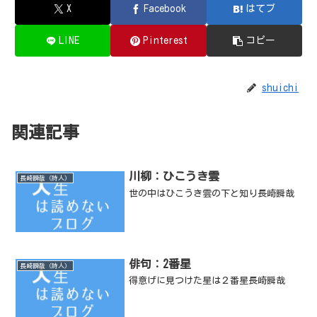
X
Facebook
はてブ
LINE
Pinterest
コピー
shuichi
関連記事
川柳：ひこうき雲
長崎瞬哉（詩人）
世の中はひこうき雲の下と知り長崎瞬哉
俳句：2番星
長崎瞬哉（詩人）
得意げに見つけた星は２番星長崎瞬哉