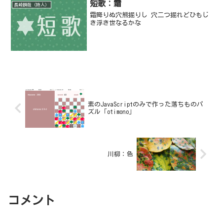
短歌：霜
長崎瞬哉（詩人）
霜降りぬ穴熊掘りし 穴二つ掘れどひもじ
き浮き世なるかな
素のJavaScriptのみで作った落ちものパ
ズル「otimono」
川柳：色
コメント