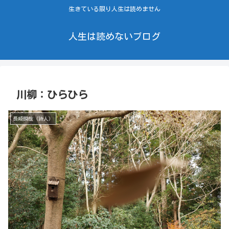
生きている限り人生は読めません
人生は読めないブログ
川柳：ひらひら
長崎瞬哉（詩人）