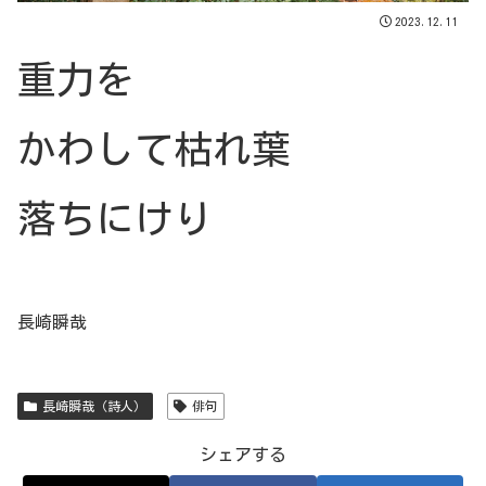
2023.12.11
重力を
かわして枯れ葉
落ちにけり
長崎瞬哉
長崎瞬哉（詩人）
俳句
シェアする