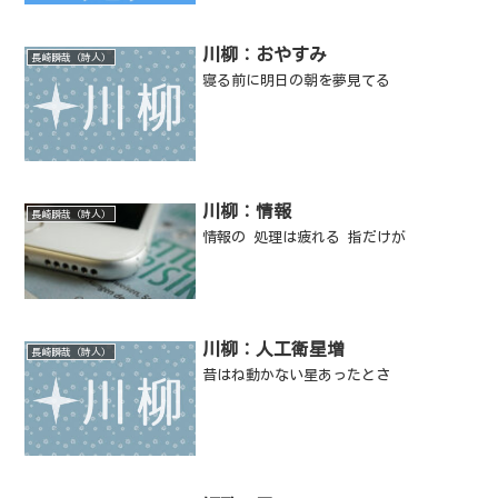
川柳：おやすみ
長崎瞬哉（詩人）
寝る前に明日の朝を夢見てる
川柳：情報
長崎瞬哉（詩人）
情報の 処理は疲れる 指だけが
川柳：人工衛星増
長崎瞬哉（詩人）
昔はね動かない星あったとさ