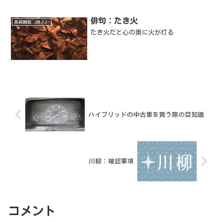
俳句：たき火
長崎瞬哉（詩人）
たき火だと心の奥に火が灯る
ハイブリッドの中古車を買う際の豆知識
川柳：確認事項
コメント