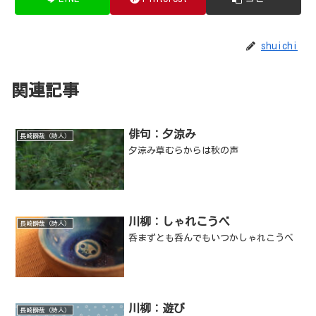
shuichi
関連記事
俳句：夕涼み
長崎瞬哉（詩人）
夕涼み草むらからは秋の声
川柳：しゃれこうべ
長崎瞬哉（詩人）
呑まずとも呑んでもいつかしゃれこうべ
川柳：遊び
長崎瞬哉（詩人）