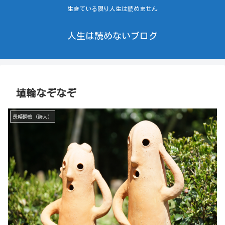
生きている限り人生は読めません
人生は読めないブログ
埴輪なぞなぞ
長崎瞬哉（詩人）