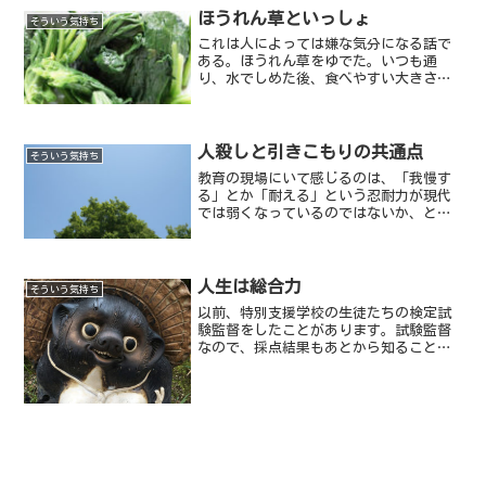
習わせたり、外国...
ほうれん草といっしょ
そういう気持ち
これは人によっては嫌な気分になる話で
ある。ほうれん草をゆでた。いつも通
り、水でしめた後、食べやすい大きさに
切って水を切る。味噌汁にほうれん草を
入れて...
人殺しと引きこもりの共通点
そういう気持ち
教育の現場にいて感じるのは、「我慢す
る」とか「耐える」という忍耐力が現代
では弱くなっているのではないか、とい
うことだ。
人生は総合力
そういう気持ち
以前、特別支援学校の生徒たちの検定試
験監督をしたことがあります。試験監督
なので、採点結果もあとから知ることに
なるのですが、受験者全員合格の素晴ら
しい結果でした。驚くことに満点、ほぼ
満点に近い学生がほとんどなのです。そ
のことを特別支援の先生に...