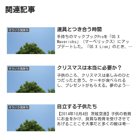
関連記事
道具とつき合う時間
そういう気持ち
手持ちのマックブックProを「OS X
Mavericks」（マーベリックス）にアッ
プデートした。「OS X Lion」のとき、
2000円払ってアップデートしたが、今回
は無料だった。なぜこんなに金額が違う
のだろう。OSを無料で配布するという...
クリスマスは本当に必要か？
そういう気持ち
子供のころ、クリスマスは楽しみのひと
つだったと思う。ケーキが食べられる
し、プレゼントがもらえる。夢のような
一日だ。【写真／2011年12月13日のケー
キ】
自立する子供たち
そういう気持ち
【2014年10月4日 茨城空港】子供の教育
にお金をかけ、良質な教育を受けさせて
あげることこそ大事だと多くの親は考え
ているに違いない。親が望むいい学校、
いい大学に通わせる。本人がやりたいと
言ったわけでもないのに子供にピアノを