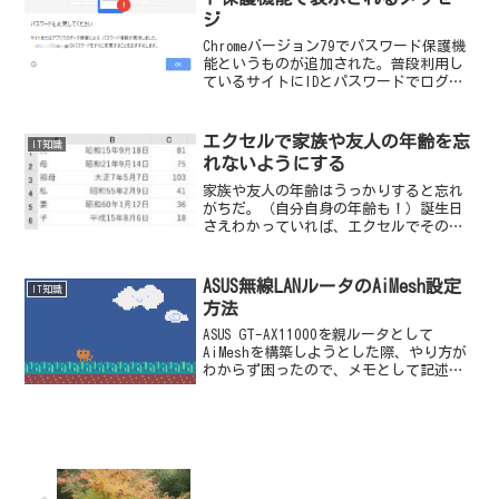
ジ
Chromeバージョン79でパスワード保護機
能というものが追加された。普段利用し
ているサイトにIDとパスワードでログイ
ンするとブラウザ上で例えばこんなメッ
セージが表示される。パスワードを変更
してくださいサイトまたはアプリでのデ
エクセルで家族や友人の年齢を忘
IT知識
ータ侵害により...
れないようにする
家族や友人の年齢はうっかりすると忘れ
がちだ。（自分自身の年齢も！）誕生日
さえわかっていれば、エクセルでその人
の現在の年齢を把握できる。
ASUS無線LANルータのAiMesh設定
IT知識
方法
ASUS GT-AX11000を親ルータとして
AiMeshを構築しようとした際、やり方が
わからず困ったので、メモとして記述。
ちなみにAiMeshとは、ASUSのルータ同士
で簡単に家中で無線LAN環境を構築できる
仕組み（一般に言うメッシュWi...