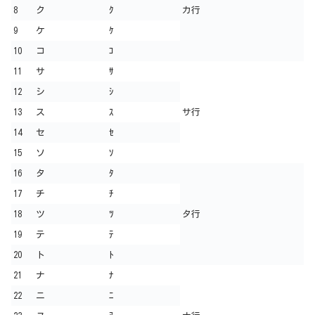
8
ク
ｸ
カ行
9
ケ
ｹ
10
コ
ｺ
11
サ
ｻ
12
シ
ｼ
13
ス
ｽ
サ行
14
セ
ｾ
15
ソ
ｿ
16
タ
ﾀ
17
チ
ﾁ
18
ツ
ﾂ
タ行
19
テ
ﾃ
20
ト
ﾄ
21
ナ
ﾅ
22
ニ
ﾆ