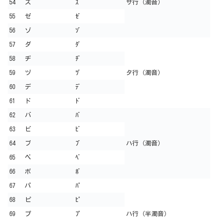
54
ズ
ｽﾞ
サ行（濁音）
55
ゼ
ｾﾞ
56
ゾ
ｿﾞ
57
ダ
ﾀﾞ
58
ヂ
ﾁﾞ
59
ヅ
ﾂﾞ
タ行（濁音）
60
デ
ﾃﾞ
61
ド
ﾄﾞ
62
バ
ﾊﾞ
63
ビ
ﾋﾞ
64
ブ
ﾌﾞ
ハ行（濁音）
65
ベ
ﾍﾞ
66
ボ
ﾎﾞ
67
パ
ﾊﾟ
68
ピ
ﾋﾟ
69
プ
ﾌﾟ
ハ行（半濁音）