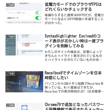
低電力モードでのブラウザFPSは
IT知識
どれくらいかチェックする
結論からすると通常は60FPSだが、低電力
モードになると30FPS前後に半減すること
が分かった。
SyntaxHighlighter Evolvedのコ
IT知識
ード表示がおかしい時は一度プラ
グインを削除してみる
わたしのサイトの場合は、記事によって
きちんとハイライト表示されているもの
とハイライトがされていないものがあっ
た。
Recalbox9でタイムゾーンを日本
IT知識
時間にしたい
パソコンからUSBメモリ起動でRecalboxを
使っている。Wifi接続はできたが、
Recalboxでの表示時刻がJST（日本標準
時）ではなくUTC（協定世界時）だった。
Chrome79で追加となったパスワー
IT知識
ド保護機能で表示されるメッセー