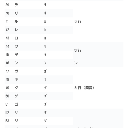
39
ラ
ﾗ
40
リ
ﾘ
41
ル
ﾙ
ラ行
42
レ
ﾚ
43
ロ
ﾛ
44
ワ
ﾜ
ワ行
45
ヲ
ｦ
46
ン
ﾝ
ン
47
ガ
ｶﾞ
48
ギ
ｷﾞ
49
グ
ｸﾞ
カ行（濁音）
50
ゲ
ｹﾞ
51
ゴ
ｺﾞ
52
ザ
ｻﾞ
53
ジ
ｼﾞ