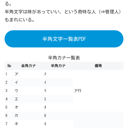
る。
半角文字は味があっていい、という奇特な人（⇒管理人）
もまれにいる。
半角文字一覧表PDF
半角カナ一覧表
No
全角カナ
半角カナ
備考
1
ア
ｱ
2
イ
ｲ
3
ウ
ｳ
ア行
4
エ
ｴ
5
オ
ｵ
6
カ
ｶ
7
キ
ｷ