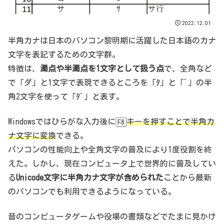
2022.12.01
半角カナは日本のパソコン黎明期に活躍した日本語のカナ
文字を表記するための文字群。
特徴は、
濁点や半濁点を1文字として扱う点
で、全角など
で「ダ」と1文字で表現できるところを「ﾀ」と「ﾞ」の半
角2文字を使って「ﾀﾞ」と表す。
Windowsではひらがな入力後に
キーを押すことで半角カ
F8
ナ文字に変換
できる。
パソコンの性能向上や全角文字の普及により1度役割を終
えた。しかし、現在コンピュータ上で世界的に普及してい
る
Unicode文字に半角カナ文字が含められた
ことから最新
のパソコンでも利用できるようになっている。
昔のコンピュータゲームや役場の書類などでたまに見かけ