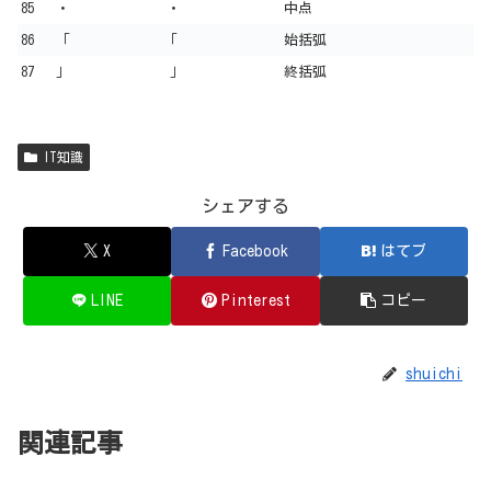
85
・
･
中点
86
「
｢
始括弧
87
」
｣
終括弧
IT知識
シェアする
X
Facebook
はてブ
LINE
Pinterest
コピー
shuichi
関連記事