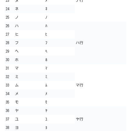
23
ヌ
ﾇ
ナ行
24
ネ
ﾈ
25
ノ
ﾉ
26
ハ
ﾊ
27
ヒ
ﾋ
28
フ
ﾌ
ハ行
29
ヘ
ﾍ
30
ホ
ﾎ
31
マ
ﾏ
32
ミ
ﾐ
33
ム
ﾑ
マ行
34
メ
ﾒ
35
モ
ﾓ
36
ヤ
ﾔ
37
ユ
ﾕ
ヤ行
38
ヨ
ﾖ