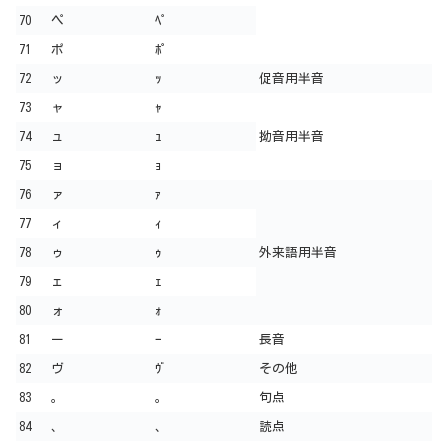
70
ペ
ﾍﾟ
71
ポ
ﾎﾟ
72
ッ
ｯ
促音用半音
73
ャ
ｬ
74
ュ
ｭ
拗音用半音
75
ョ
ｮ
76
ァ
ｧ
77
ィ
ｨ
78
ゥ
ｩ
外来語用半音
79
ェ
ｪ
80
ォ
ｫ
81
ー
ｰ
長音
82
ヴ
ｳﾞ
その他
83
。
｡
句点
84
、
､
読点