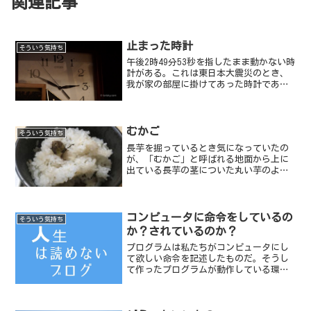
関連記事
止まった時計
そういう気持ち
午後2時49分53秒を指したまま動かない時
計がある。これは東日本大震災のとき、
我が家の部屋に掛けてあった時計であ
る。時計自体は壊れていない。電池を入
れるとまた動き出す。だが、電池を入れ
てまた使う気にはなれない。あの時の大
地震を忘れないように...
むかご
そういう気持ち
長芋を掘っているとき気になっていたの
が、「むかご」と呼ばれる地面から上に
出ている長芋の茎についた丸い芋のよう
なものだ。
コンピュータに命令をしているの
そういう気持ち
か？されているのか？
プログラムは私たちがコンピュータにし
て欲しい命令を記述したものだ。そうし
て作ったプログラムが動作している環境
が、スマホなどのアプリと言える。で
は、そのアプリに日々指示されて人生を
過ごしている私は、コンピュータを使っ