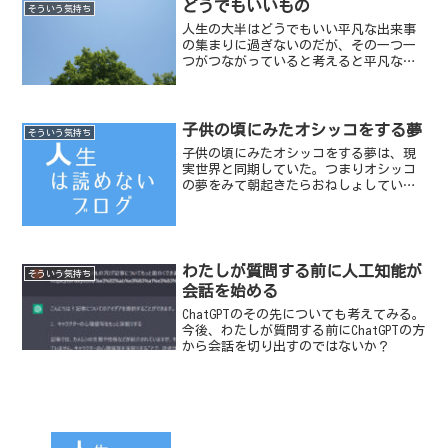
どうでもいいもの
ていると言えるのだろうか？...
そういう気持ち
人生の大半はどうでもいい平凡な出来事
の集まりに過ぎないのだが、その一つ一
つがつながっていると考えると平凡な出
来事も見過ごせない。もし、人生の一つ
一つが何かしら関わりあっているとし
て、今のわたしにはどれとどれがつなが
っているのかちっとも分から...
子供の頃にみたオシッコをする夢
そういう気持ち
子供の頃にみたオシッコをする夢は、現
実世界と同期していた。つまりオシッコ
の夢をみて朝起きたらおねしょしてい
た。
わたしが質問する前に人工知能が
そういう気持ち
会話を始める
ChatGPTのその先についても考えてみる。
今後、わたしが質問する前にChatGPTの方
から会話を切り出すのではないか？