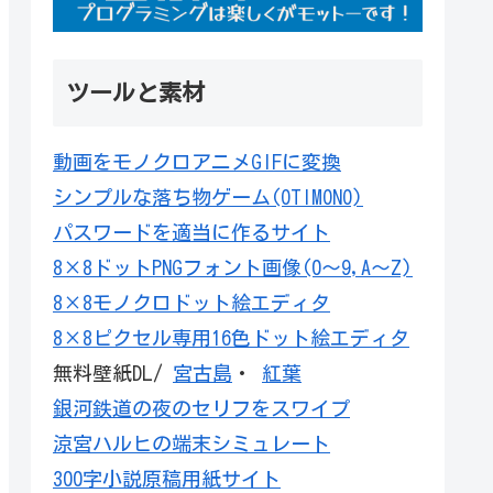
ツールと素材
動画をモノクロアニメGIFに変換
シンプルな落ち物ゲーム(OTIMONO)
パスワードを適当に作るサイト
8×8ドットPNGフォント画像(0～9,A～Z)
8×8モノクロドット絵エディタ
8×8ピクセル専用16色ドット絵エディタ
無料壁紙DL/
宮古島
・
紅葉
銀河鉄道の夜のセリフをスワイプ
涼宮ハルヒの端末シミュレート
300字小説原稿用紙サイト