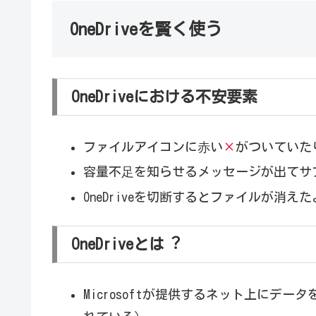
OneDriveを賢く使う
OneDriveにおける不安要素
ファイルアイコンに⾚い
×
がついていた
容量不⾜を知らせるメッセージが出てサ
OneDriveを切断するとファイルが消え
OneDriveとは︖
Microsoftが提供するネット上にデ