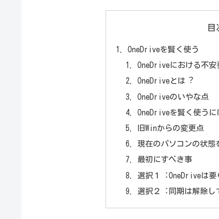
目
OneDriveを賢く使う
OneDriveにおける不
OneDriveとは︖
OneDriveのいやな点
OneDriveを賢く使う
旧Winからの変更点
現在のパソコンの状態
最初にすべき事
選択１︓OneDrive
選択２︓同期は解除して