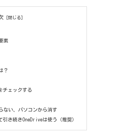
次
安要素
には？
をチェックする
は要らない、パソコンから消す
引き続きOneDriveは使う（推奨）