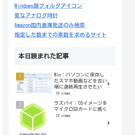
Windows顔フォルダアイコン
変なアナログ時計
Amazon国内倉庫発送のみ検索
指定した数までの素数を求めるサイト
本日読まれた記事
Win：パソコンに保存し
たスマホ動画などを古い
順に連続再生させたい
13 views
ラズパイ：OSイメージを
マイクロSDカードに焼く
12 views