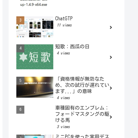
ChatGTP
11 views
短歌：西瓜の日
4 views
「資格情報が無効なた
め、次の試行が遅れてい
ます...」の意味
4 views
車種固有のエンブレム：
フォードマスタングの駆
ける馬
3 views
ミニPCを使った実用デス