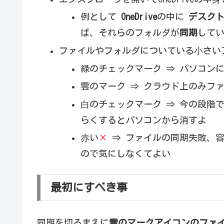
例として
OneDrive
の中に
デスクト
ば、それらのフォルダが
同期
して
ファイルやフォルダについている⼩さい
緑のチェックマーク ⇒ パソコン
雲のマーク ⇒ クラウド上のみフ
⽩のチェックマーク ⇒ 今の段階
らくするとパソコンから消すよ
⾚い
×
⇒ ファイルの同期失敗、
ので気にしなくてよい
最初にすべき事
同期を切るまえに
雲のマークアイコンのファ